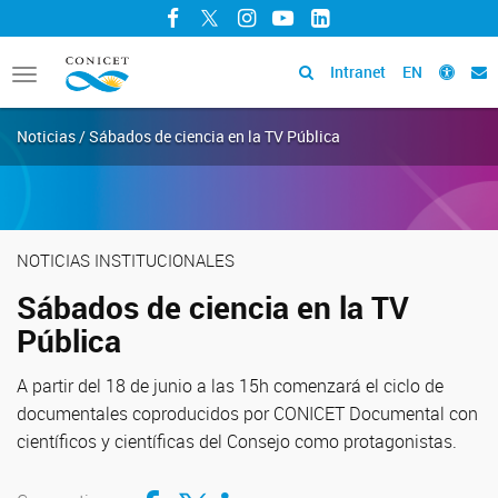
Facebook
Twitter
Instagram
YouTube
LinkedIn
Intranet
EN
Toggle
navigation
Noticias / Sábados de ciencia en la TV Pública
NOTICIAS INSTITUCIONALES
Sábados de ciencia en la TV
Pública
A partir del 18 de junio a las 15h comenzará el ciclo de
documentales coproducidos por CONICET Documental con
científicos y científicas del Consejo como protagonistas.
Compartir en Facebook
Compartir en Twitter
Compartir en LinkedIn