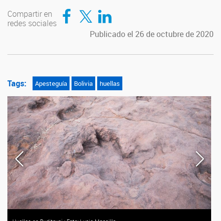
Compartir en Facebook
Compartir en Twitter
Compartir en LinkedIn
Compartir en
redes sociales
Publicado el 26 de octubre de 2020
Tags:
Apesteguía
Bolivia
huellas