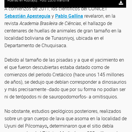
Huellas en Ruditayoj : Foto: Lucio Mansilla
A comienzos de 2011, los científicos del CONICET
Sebastián Apesteguía
y
Pablo Gallina
revelaron, en la
revista
Academia Brasileira de Ciências
, el hallazgo de
centenares de huellas de animales de gran tamaño en la
localidad boliviana de Tunasniyoj, ubicada en el
Departamento de Chuquisaca.
Debido al tamaño de las pisadas y a que el yacimiento en
el que fueron descubiertas estaba datado como de
comienzos del período Cretácico (hace unos 145 millones
de años), se dedujo que debían corresponder a dinosaurios
y más precisamente -dado que por su forma no podían ser
ni de terópodos ni de sauropodomorfos- a ornitisquios.
No obstante, estudios geológicos posteriores, realizados
sobre un gran cuerpo de lava que asoma en la localidad de
Uyuni del Pilcomayo
,
determinaron que el sitio debía