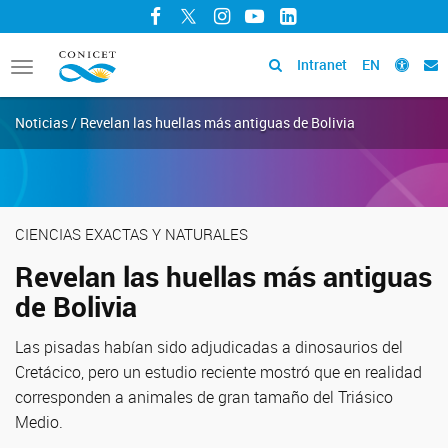
Facebook
Twitter
Instagram
YouTube
LinkedIn
Intranet
EN
Toggle
navigation
Noticias / Revelan las huellas más antiguas de Bolivia
CIENCIAS EXACTAS Y NATURALES
Revelan las huellas más antiguas
de Bolivia
Las pisadas habían sido adjudicadas a dinosaurios del
Cretácico, pero un estudio reciente mostró que en realidad
corresponden a animales de gran tamaño del Triásico
Medio.