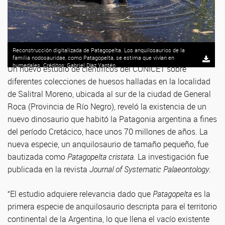
Reconstrucción digitalizada de Patagopelta. Los anquilosaurios de la
familia nodosauridae, como Patagopelta, se estima que vivían en
humedales. Créditos: Gabriel Díaz Yantén.
Un nuevo estudio de científicos del CONICET sobre
diferentes colecciones de huesos halladas en la localidad
de Salitral Moreno, ubicada al sur de la ciudad de General
Roca (Provincia de Río Negro), reveló la existencia de un
nuevo dinosaurio que habitó la Patagonia argentina a fines
del período Cretácico, hace unos 70 millones de años. La
nueva especie, un anquilosaurio de tamaño pequeño, fue
bautizada como
Patagopelta cristata.
La investigación fue
publicada en la revista
Journal of Systematic Palaeontology
.
“El estudio adquiere relevancia dado que
Patagopelta
es la
primera especie de anquilosaurio descripta para el territorio
continental de la Argentina, lo que llena el vacío existente