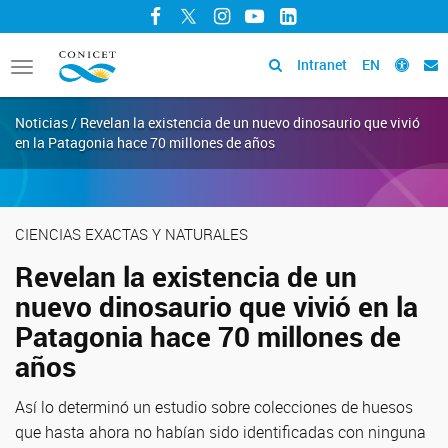
Facebook
Twitter
Instagram
YouTube
LinkedIn
Intranet
EN
Toggle
navigation
Noticias / Revelan la existencia de un nuevo dinosaurio que vivió
en la Patagonia hace 70 millones de años
CIENCIAS EXACTAS Y NATURALES
Revelan la existencia de un
nuevo dinosaurio que vivió en la
Patagonia hace 70 millones de
años
Así lo determinó un estudio sobre colecciones de huesos
que hasta ahora no habían sido identificadas con ninguna