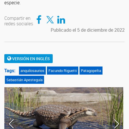
especie.
Compartir en Facebook
Compartir en Twitter
Compartir en LinkedIn
Compartir en
redes sociales
Publicado el 5 de diciembre de 2022
VERSIÓN EN INGLÉS
Tags:
anquilosaurios
Facundo Riguetti
Patagopelta
Sebastián Apesteguía