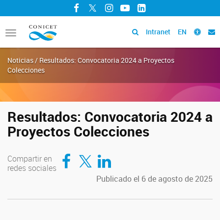
Facebook
Twitter
Instagram
YouTube
LinkedIn
Intranet
EN
Toggle
navigation
Noticias / Resultados: Convocatoria 2024 a Proyectos
Colecciones
Resultados: Convocatoria 2024 a
Proyectos Colecciones
Compartir en Facebook
Compartir en Twitter
Compartir en LinkedIn
Compartir en
redes sociales
Publicado el 6 de agosto de 2025