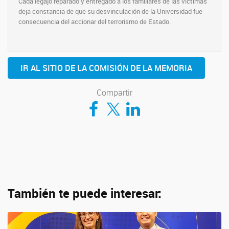
Cada legajo reparado y entregado a los familiares de las víctimas
deja constancia de que su desvinculación de la Universidad fue
consecuencia del accionar del terrorismo de Estado.
IR AL SITIO DE LA COMISIÓN DE LA MEMORIA
Compartir
Compartir en Facebook
Compartir en Twitter
Compartir en LinkedIn
También te puede interesar: