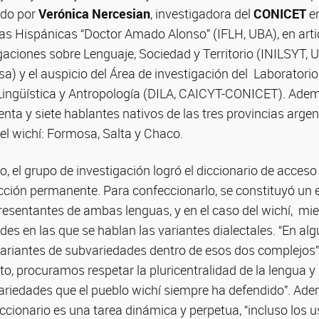
ado por
Verónica Nercesian
, investigadora del
CONICET
en
uras Hispánicas “Doctor Amado Alonso” (IFLH, UBA), en arti
igaciones sobre Lenguaje, Sociedad y Territorio (INILSYT, 
a) y el auspicio del Área de investigación del Laborator
 Lingüística y Antropología (DILA, CAICYT-CONICET). Adem
nta y siete hablantes nativos de las tres provincias argen
el wichí: Formosa, Salta y Chaco.
, el grupo de investigación logró el diccionario de acceso 
cción permanente. Para confeccionarlo, se constituyó un 
esentantes de ambas lenguas, y en el caso del wichí, mi
es en las que se hablan las variantes dialectales. “En al
ariantes de subvariedades dentro de esos dos complejos”,
to, procuramos respetar la pluricentralidad de la lengua y 
variedades que el pueblo wichí siempre ha defendido”. Ade
iccionario es una tarea dinámica y perpetua, “incluso los