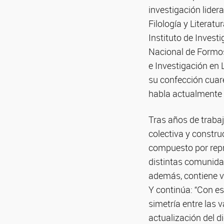
investigación lider
Filología y Literat
Instituto de Invest
Nacional de Formos
e Investigación en
su confección cuare
habla actualmente 
Tras años de trabajo
colectiva y constru
compuesto por repr
distintas comunidad
además, contiene v
Y continúa: “Con es
simetría entre las 
actualización del d