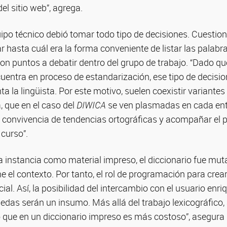
del sitio web”, agrega.
uipo técnico debió tomar todo tipo de decisiones. Cuesti
 hasta cuál era la forma conveniente de listar las palabras
ron puntos a debatir dentro del grupo de trabajo. “Dado que
uentra en proceso de estandarización, ese tipo de decisi
 la lingüista. Por este motivo, suelen coexistir variantes
 que en el caso del
DIWICA
se ven plasmadas en cada entra
a convivencia de tendencias ortográficas y acompañar el 
curso”.
 instancia como material impreso, el diccionario fue mut
e el contexto. Por tanto, el rol de programación para crea
ial. Así, la posibilidad del intercambio con el usuario enri
uedas serán un insumo. Más allá del trabajo lexicográfico,
 que en un diccionario impreso es más costoso”, asegura 