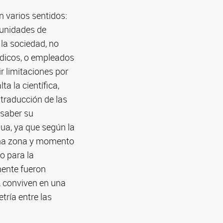
n varios sentidos:
munidades de
 la sociedad, no
édicos, o empleados
r limitaciones por
a la científica,
a traducción de las
 saber su
gua, ya que según la
 una zona y momento
o para la
mente fueron
, conviven en una
ría entre las