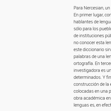
Para Nercesian, un 
En primer lugar, c
hablantes de lengua
sólo para los pueb
de instituciones pú
no conocer esta len
este diccionario sir
palabras de una len
ortografía. En terc
investigadora es u
determinados. Y fin
construcción de la 
colocadas en una po
obra académica en 
lenguas es, en efec