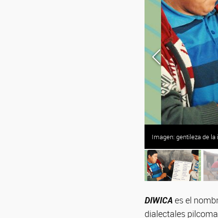
Imagen: gentileza de la
DIWICA
es el nombr
dialectales pilcom