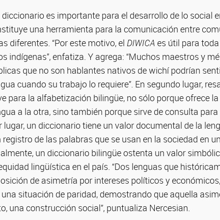
diccionario es importante para el desarrollo de lo social e
onstituye una herramienta para la comunicación entre co
s diferentes. “Por este motivo, el
DIWICA
es útil para toda
los indígenas”, enfatiza. Y agrega: “Muchos maestros y m
blicas que no son hablantes nativos de wichí podrían senti
gua cuando su trabajo lo requiere”. En segundo lugar, resalt
ve para la alfabetización bilingüe, no sólo porque ofrece l
gua a la otra, sino también porque sirve de consulta para
er lugar, un diccionario tiene un valor documental de la len
n registro de las palabras que se usan en la sociedad en
almente, un diccionario bilingüe ostenta un valor simbólic
equidad lingüística en el país. “Dos lenguas que histórica
sición de asimetría por intereses políticos y económicos
una situación de paridad, demostrando que aquella asimet
to, una construcción social”, puntualiza Nercesian.