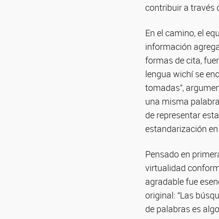
contribuir a través 
En el camino, el eq
información agregar
formas de cita, fue
lengua wichí se enc
tomadas”, argumenta
una misma palabra,
de representar est
estandarización en 
Pensado en primera
virtualidad conform
agradable fue esenc
original: “Las búsq
de palabras es algo