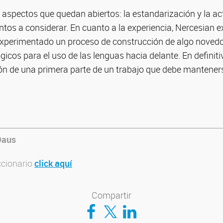
y aspectos que quedan abiertos: la estandarización y la ac
ntos a considerar. En cuanto a la experiencia, Nercesian ex
experimentado un proceso de construcción de algo novedo
gicos para el uso de las lenguas hacia delante. En definiti
ón de una primera parte de un trabajo que debe manteners
Daus
ccionario
click aquí
Compartir
Compartir en Facebook
Compartir en Twitter
Compartir en LinkedIn