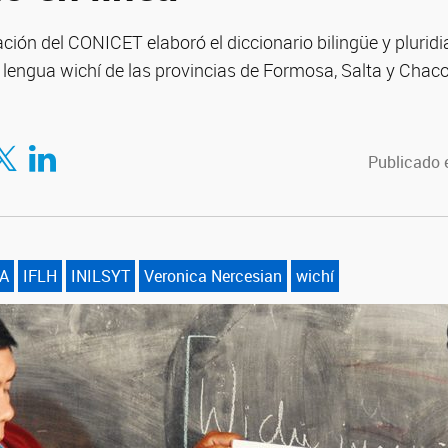
ción del CONICET elaboró el diccionario bilingüe y pluridia
 lengua wichí de las provincias de Formosa, Salta y Chaco
tir en Facebook
mpartir en Twitter
Compartir en LinkedIn
Publicado 
A
IFLH
INILSYT
Veronica Nercesian
wichí