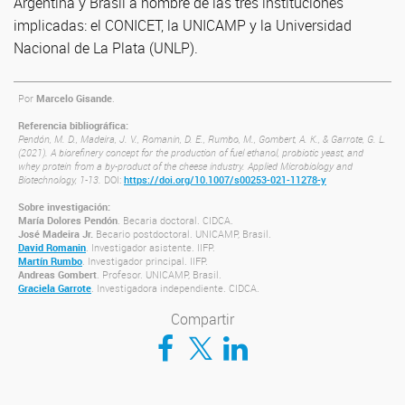
Argentina y Brasil a nombre de las tres instituciones
implicadas: el CONICET, la UNICAMP y la Universidad
Nacional de La Plata (UNLP).
Por
Marcelo Gisande
.
Referencia bibliográfica:
Pendón, M. D., Madeira, J. V., Romanin, D. E., Rumbo, M., Gombert, A. K., & Garrote, G. L.
(2021). A biorefinery concept for the production of fuel ethanol, probiotic yeast, and
whey protein from a by-product of the cheese industry. Applied Microbiology and
Biotechnology, 1-13.
DOI:
https://doi.org/10.1007/s00253-021-11278-y
Sobre investigación:
María Dolores Pendón
. Becaria doctoral. CIDCA.
José Madeira Jr.
Becario postdoctoral. UNICAMP, Brasil.
David Romanin
. Investigador asistente. IIFP.
Martín Rumbo
. Investigador principal. IIFP.
Andreas Gombert
. Profesor. UNICAMP, Brasil.
Graciela Garrote
. Investigadora independiente. CIDCA.
Compartir
Compartir en Facebook
Compartir en Twitter
Compartir en LinkedIn