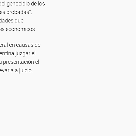
del genocidio de los
nes probadas”,
idades que
ses económicos.
eral en causas de
entina juzgar el
u presentación el
varla a juicio.