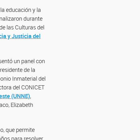
 la educación y la
analizaron durante
de las Culturas del
ia y Justicia del
esentó un panel con
residente de la
onio Inmaterial del
rectora del CONICET
deste (UNNE)
,
aco, Elizabeth
po, que permite
ños para resolver