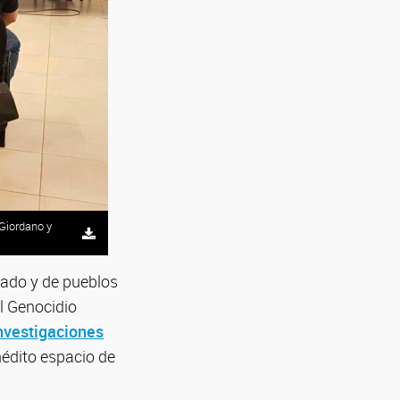
 Giordano y
tado y de pueblos
el Genocidio
Investigaciones
nédito espacio de