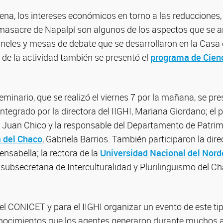
gena, los intereses económicos en torno a las reducciones,
a masacre de Napalpí son algunos de los aspectos que se 
neles y mesas de debate que se desarrollaron en la Casa 
de la actividad también se presentó el
programa de Cienc
seminario, que se realizó el viernes 7 por la mañana, se pr
integrado por la directora del IIGHI, Mariana Giordano; el p
 Juan Chico y la responsable del Departamento de Patrim
a del Chaco
, Gabriela Barrios. También participaron la di
nsabella; la rectora de la
Universidad Nacional del Nor
a subsecretaria de Interculturalidad y Plurilingüismo del Ch
 el CONICET y para el IIGHI organizar un evento de este ti
onocimientos que los agentes generaron durante muchos a