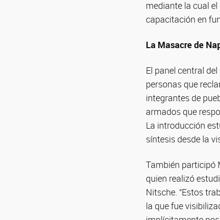
mediante la cual e
capacitación en fun
La Masacre de Nap
El panel central de
personas que recla
integrantes de puebl
armados que respon
La introducción es
síntesis desde la vi
También participó 
quien realizó estu
Nitsche. “Estos tra
la que fue visibili
implícitamente nos h