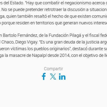
nes del Estado. “Hay que combatir el negacionismo acerca 
. No se puede pretender retrotraer la discusión a situacio
oga, quien también resaltó el hecho de que existen comun
o porque residen en territorios que generan nuevos intere
Bartolo Fernández, de la Fundación Pilagá y el fiscal fed
Chaco, Diego Vigay. “Es una gran deuda de la justicia arg
ueron víctimas los pueblos originarios”, destacó durante s
iga la masacre de Napalpí desde 2014, con el objetivo de lle
Compartir
Compartir en Facebook
Compartir en Twitter
Compartir en LinkedIn