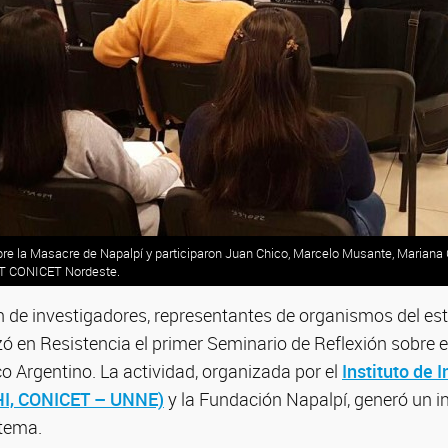
sobre la Masacre de Napalpí y participaron Juan Chico, Marcelo Musante, Mariana
CT CONICET Nordeste.
n de investigadores, representantes de organismos del es
lizó en Resistencia el primer Seminario de Reflexión sobre 
o Argentino. La actividad, organizada por el
Instituto de 
GHI, CONICET – UNNE)
y la Fundación Napalpí, generó un i
 tema.