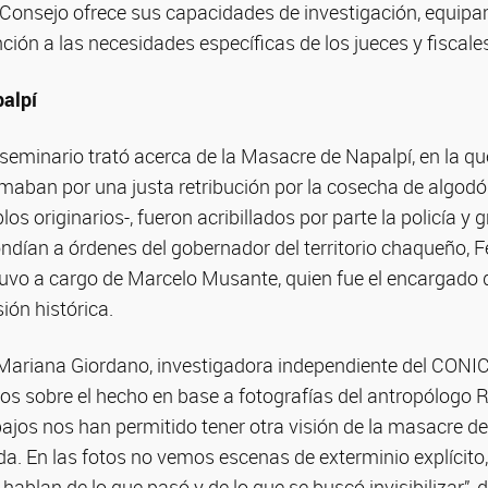
l Consejo ofrece sus capacidades de investigación, equipa
ción a las necesidades específicas de los jueces y fiscale
alpí
l seminario trató acerca de la Masacre de Napalpí, en la 
maban por una justa retribución por la cosecha de algodó
os originarios-, fueron acribillados por parte la policía y g
dían a órdenes del gobernador del territorio chaqueño, 
tuvo a cargo de Marcelo Musante, quien fue el encargado d
sión histórica.
Mariana Giordano, investigadora independiente del CONICE
dios sobre el hecho en base a fotografías del antropólogo
bajos nos han permitido tener otra visión de la masacre de
zada. En las fotos no vemos escenas de exterminio explícito
ablan de lo que pasó y de lo que se buscó invisibilizar”, di