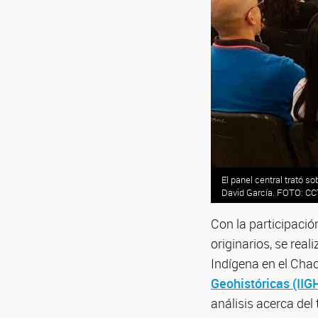
El panel central trató 
David García. FOTO: C
Con la participació
originarios, se rea
Indígena en el Chac
Geohistóricas (II
análisis acerca del