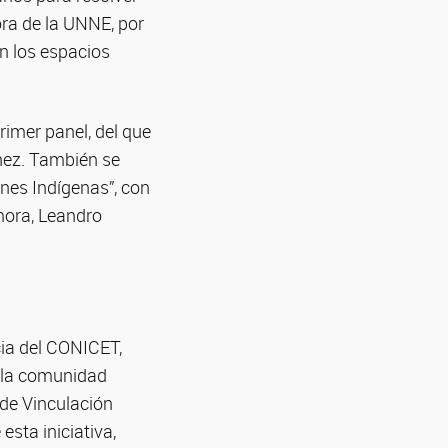
ora de la UNNE, por
en los espacios
rimer panel, del que
hez. También se
nes Indígenas”, con
mora, Leandro
cia del CONICET,
e la comunidad
a de Vinculación
sta iniciativa,