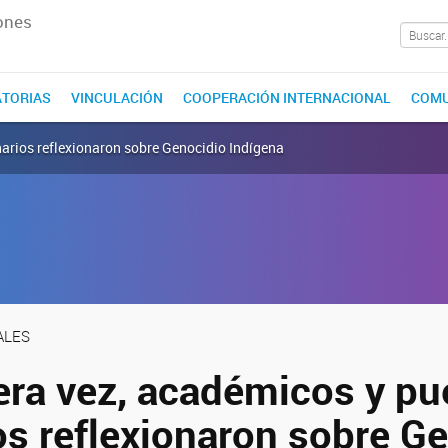
ones
TORIAS
VINCULACIÓN
COOPERACIÓN INTERNACIONAL
COMU
narios reflexionaron sobre Genocidio Indígena
ALES
era vez, académicos y pu
os reflexionaron sobre G