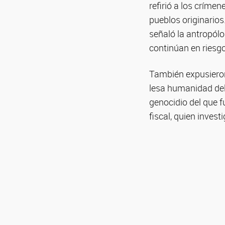
refirió a los críme
pueblos originarios
señaló la antropól
continúan en riesg
También expusieron 
lesa humanidad del 
genocidio del que f
fiscal, quien invest