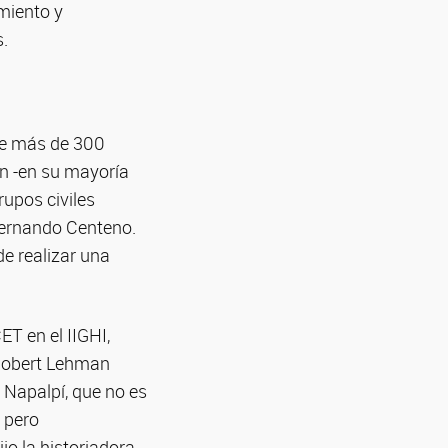
miento y
s.
que más de 300
n -en su mayoría
rupos civiles
Fernando Centeno.
e realizar una
T en el IIGHI,
 Robert Lehman
 Napalpí, que no es
, pero
jo la historiadora.