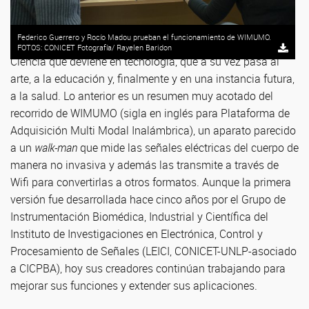
Federico Guerrero y Rocío Madou prueban el funcionamiento de WIMUMO.
FOTOS: CONICET Fotografía/ Rayelen Baridon
Ciencia que deviene en tecnología, que a su vez pasa al
arte, a la educación y, finalmente y en una instancia futura,
a la salud. Lo anterior es un resumen muy acotado del
recorrido de WIMUMO (sigla en inglés para Plataforma de
Adquisición Multi Modal Inalámbrica), un aparato parecido
a un
walk-man
que mide las señales eléctricas del cuerpo de
manera no invasiva y además las transmite a través de
Wifi para convertirlas a otros formatos. Aunque la primera
versión fue desarrollada hace cinco años por el Grupo de
Instrumentación Biomédica, Industrial y Científica del
Instituto de Investigaciones en Electrónica, Control y
Procesamiento de Señales (LEICI, CONICET-UNLP-asociado
a CICPBA), hoy sus creadores continúan trabajando para
mejorar sus funciones y extender sus aplicaciones.