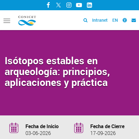
Facebook
Twitter
Instagram
YouTube
LinkedIn
Intranet
EN
Toggle
navigation
Isótopos estables en
arqueología: principios,
aplicaciones y práctica
Fecha de Inicio
Fecha de Cierre
03-06-2026
17-09-2026