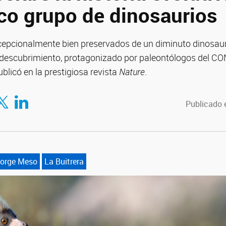
co grupo de dinosaurios
xcepcionalmente bien preservados de un diminuto dinosaur
l descubrimiento, protagonizado por paleontólogos del C
blicó en la prestigiosa revista
Nature
.
tir en Facebook
mpartir en Twitter
Compartir en LinkedIn
Publicado e
orge Meso
La Buitrera