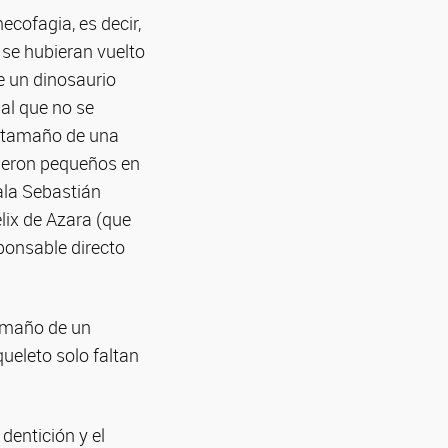
cofagia, es decir,
 se hubieran vuelto
 un dinosaurio
al que no se
l tamaño de una
cieron pequeños en
ala Sebastián
lix de Azara (que
ponsable directo
amaño de un
ueleto solo faltan
 dentición y el