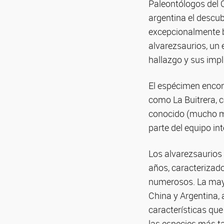
Paleontólogos del 
argentina el descub
excepcionalmente bi
alvarezsaurios, un
hallazgo y sus impl
El espécimen encont
como La Buitrera, 
conocido (mucho má
parte del equipo in
Los alvarezsaurios
años, caracterizad
numerosos. La mayo
China y Argentina,
características que
las especies más ta