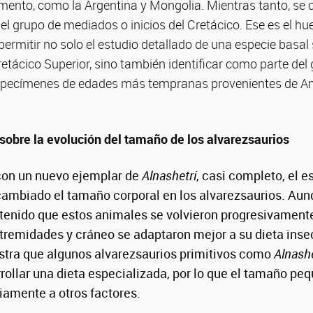
mento, como la Argentina y Mongolia. Mientras tanto, se
l grupo de mediados o inicios del Cretácico. Ese es el hu
l permitir no solo el estudio detallado de una especie bas
Cretácico Superior, sino también identificar como parte del
specímenes de edades más tempranas provenientes de Am
sobre la evolución del tamaño de los alvarezsaurios
 con un nuevo ejemplar de
Alnashetri
, casi completo, el e
ambiado el tamaño corporal en los alvarezsaurios. Aun
stenido que estos animales se volvieron progresivamen
remidades y cráneo se adaptaron mejor a su dieta insec
stra que algunos alvarezsaurios primitivos como
Alnash
rollar una dieta especializada, por lo que el tamaño pe
amente a otros factores.