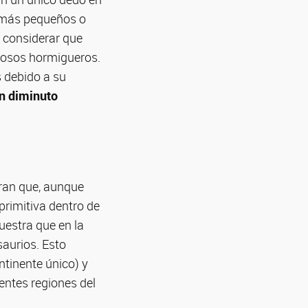
 más pequeños o
 considerar que
 osos hormigueros.
s debido a su
un diminuto
tran que, aunque
primitiva dentro de
uestra que en la
saurios. Esto
ntinente único) y
rentes regiones del