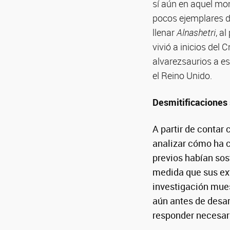
sí aún en aquel mo
pocos ejemplares de
llenar
Alnashetri
, a
vivió a inicios del 
alvarezsaurios a e
el Reino Unido.
Desmitificaciones 
A partir de contar
analizar cómo ha c
previos habían so
medida que sus ext
investigación mue
aún antes de desar
responder necesari