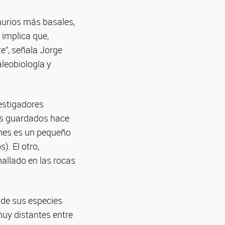
aurios más basales,
 implica que,
e”, señala Jorge
leobiología y
vestigadores
ios guardados hace
nes es un pequeño
. El otro,
hallado en las rocas
 de sus especies
muy distantes entre