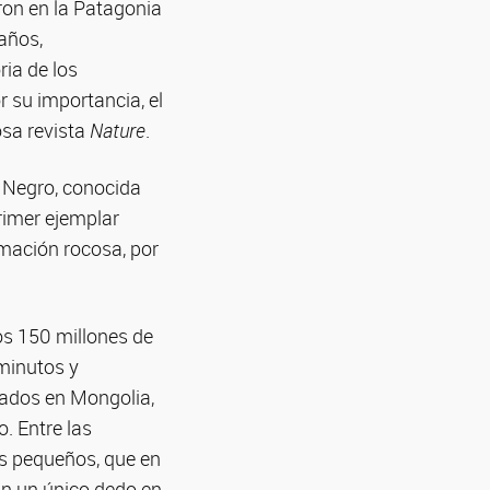
ron en la Patagonia
 años,
ria de los
 su importancia, el
osa revista
Nature
.
o Negro, conocida
rimer ejemplar
mación rocosa, por
os 150 millones de
iminutos y
ados en Mongolia,
. Entre las
os pequeños, que en
an un único dedo en