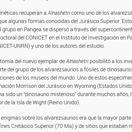
genéticas recuperan a
Alnashetri
como uno de los alvarezs
que algunas formas conocidas del Jurásico Superior. Esto
l grupo en Pangea se dispersó a través del supercontinent
ctoral del CONICET en el Instituto de Investigación en Pa
NICET-UNRN) y uno de los autores del estudio.
natomía del nuevo ejemplar de
Alnashetri
posibilitó a los in
rte del grupo de los alvarezsaurios a fósiles de dinosaur
cciones de los museos del mundo. Uno de estos especíme
mación Morrison del Jurásico en Wyoming (Estados Unidos)
 ha sido un “dinosaurio misterioso” durante muchos años, 
or de la Isla de Wight (Reino Unido).
 enigmas sobre los alvarezsaurios era que la mayor parte
ines Cretácico Superior (70 Ma) y de sitios que estaban 