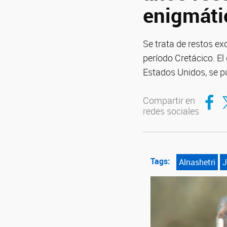
enigmáti
Se trata de restos e
período Cretácico. E
Estados Unidos, se pu
Compar
Co
Compartir en
redes sociales
Tags:
Alnashetri
J