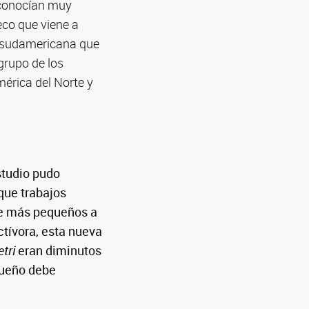
 conocían muy
eco que viene a
al sudamericana que
 grupo de los
érica del Norte y
studio pudo
que trabajos
te más pequeños a
tívora, esta nueva
etri
eran diminutos
queño debe