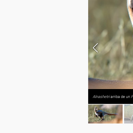
Alnashetri
arriba de un
P