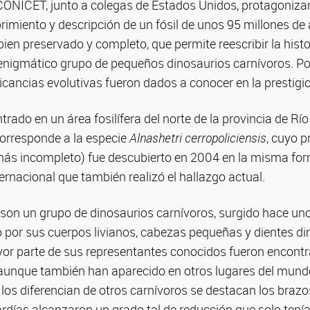
CONICET, junto a colegas de Estados Unidos, protagoniza
rimiento y descripción de un fósil de unos 95 millones de
en preservado y completo, que permite reescribir la histo
 enigmático grupo de pequeños dinosaurios carnívoros. Por
icancias evolutivas fueron dados a conocer en la prestigi
rado en un área fosilífera del norte de la provincia de Rí
corresponde a la especie
Alnashetri cerropoliciensis
, cuyo p
s incompleto) fue descubierto en 2004 en la misma for
ternacional que también realizó el hallazgo actual.
 son un grupo de dinosaurios carnívoros, surgido hace un
o por sus cuerpos livianos, cabezas pequeñas y dientes d
r parte de sus representantes conocidos fueron encontr
 aunque también han aparecido en otros lugares del mundo
 los diferencian de otros carnívoros se destacan los braz
rdías alcanzaron un grado tal de reducción que solo tení