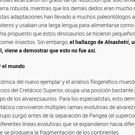
garra robusta, mientras que los demás dedos eran mucho
 Estas adaptaciones han llevado a muchos paleontólogos a
iteros y usaban una larga lengua para alimentarse como
e ha propuesto que estos dinosaurios se hicieron pequeño
 comer insectos. Sin embargo,
el hallazgo de
Alnashetri
, 
l, viene a demostrar que esto no fue así.
r el mundo
ómica del nuevo ejemplar y el análisis filogenético mues
nicios del Cretácico Superior, ocupa una posición bastante 
upo de los alvarezsaurios. Para los especialistas, esto dem
tácico convivieron múltiples ramas evolutivas de alvarez
rupo surgió antes de la separación de Pangea (el superco
 diferentes líneas evolutivas que se expandieron hacia dife
 se produjera la fragmentación de los continentes.