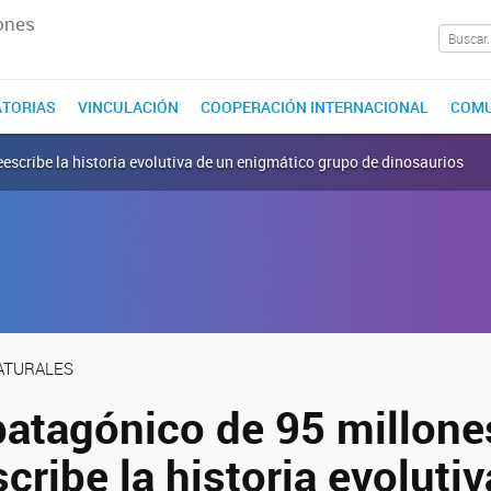
ones
TORIAS
VINCULACIÓN
COOPERACIÓN INTERNACIONAL
COMU
eescribe la historia evolutiva de un enigmático grupo de dinosaurios
NATURALES
 patagónico de 95 millone
cribe la historia evoluti