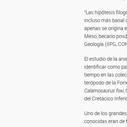
“Las hipótesis filo
incluso más basal 
apenas se origina e
Meso, becario posdo
Geología (IIPG, CO
El estudio de la a
identificar como pa
tiempo en las cole
terópodo de la For
Calamosaurus foxi
,
del Cretácico Inferi
Uno de los grandes
conocidas eran de f