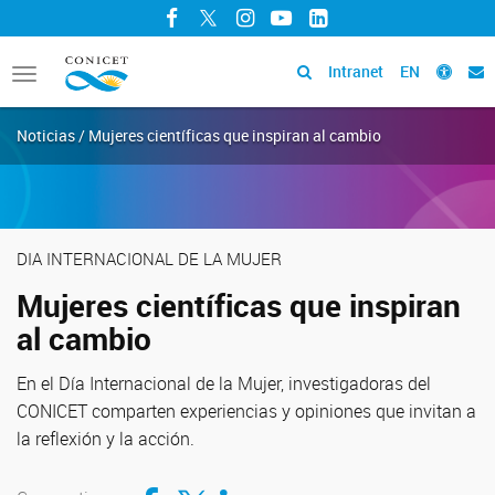
Facebook
Twitter
Instagram
YouTube
LinkedIn
Intranet
EN
Toggle
navigation
Noticias / Mujeres científicas que inspiran al cambio
DIA INTERNACIONAL DE LA MUJER
Mujeres científicas que inspiran
al cambio
En el Día Internacional de la Mujer, investigadoras del
CONICET comparten experiencias y opiniones que invitan a
la reflexión y la acción.
Compartir en Facebook
Compartir en Twitter
Compartir en LinkedIn