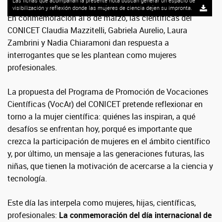
Las fichas que acompañan la presente nota buscan generar un espacio de
visibilización y reflexión donde las mujeres de ciencia dejen su impronta.
En conmemoración al 8 de marzo, las científicas del
CONICET Claudia Mazzitelli, Gabriela Aurelio, Laura
Zambrini y Nadia Chiaramoni dan respuesta a
interrogantes que se les plantean como mujeres
profesionales.
La propuesta del Programa de Promoción de Vocaciones
Científicas (VocAr) del CONICET pretende reflexionar en
torno a la mujer científica: quiénes las inspiran, a qué
desafíos se enfrentan hoy, porqué es importante que
crezca la participación de mujeres en el ámbito científico
y, por último, un mensaje a las generaciones futuras, las
niñas, que tienen la motivación de acercarse a la ciencia y
tecnología.
Este día las interpela como mujeres, hijas, científicas,
profesionales:
La conmemoración del día internacional de