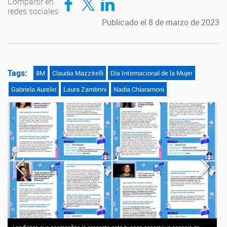
Compartir en
redes sociales
Publicado el 8 de marzo de 2023
Tags:
8M
Claudia Mazzitelli
Día Internacional de la Mujer
Gabriela Aurelio
Laura Zambrini
Nadia Chiaramoni