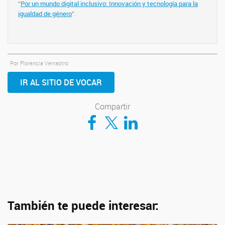
“
Por un mundo digital inclusivo: Innovación y tecnología para la
igualdad de género
“.
Por Florencia Verrastro
IR AL SITIO DE VOCAR
Compartir
Compartir en Facebook
Compartir en Twitter
Compartir en LinkedIn
También te puede interesar: