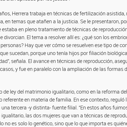
ños, Herrera trabaja en técnicas de fertilización asistida,
a, en temas que atañen a la justicia. Se le presentaron, p
ue estaba en pleno tratamiento de técnicas de reproducci
e divorcian. El tema a resolver allí es: ¿qué son los embri
personas? Hay que ver cómo se resuelven ese tipo de con
que sucedan, porque uno tenía hijos por filiación biológic
lidad”, señala. El avance en técnicas de reproducción, aseg
asos, y fue en paralelo con la ampliación de las formas d
o de ley del matrimonio igualitario, como en la reforma del
lo referente en materia de familia. En ese contexto, reguló 
na tercera -y distinta- fuente filial. “En estos años fuimo
igualitario, las dos mujeres que van a técnicas de repro
lo no es solo lo genético, sino que lo que importa es quién