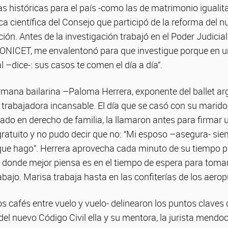
 históricas para el país -como las de matrimonio igualitar
ica científica del Consejo que participó de la reforma del n
ión. Antes de la investigación trabajó en el Poder Judicial
CONICET, me envalentonó para que investigue porque en un
 –dice-: sus casos te comen el día a día”.
mana bailarina –Paloma Herrera, exponente del ballet arg
 trabajadora incansable. El día que se casó con su marido
do en derecho de familia, la llamaron antes para firmar 
 gratuito y no pudo decir que no: “Mi esposo –asegura- si
 que hago”. Herrera aprovecha cada minuto de su tiempo 
e donde mejor piensa es en el tiempo de espera para toma
abajo. Marisa trabaja hasta en las confiterías de los aerop
los cafés entre vuelo y vuelo- delinearon los puntos claves
del nuevo Código Civil ella y su mentora, la jurista mendo