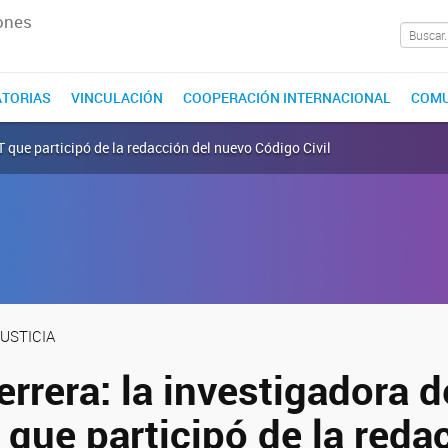
ones
TORIAS
VINCULACIÓN
COOPERACIÓN INTERNACIONAL
COMU
 que participó de la redacción del nuevo Código Civil
USTICIA
rrera: la investigadora d
que participó de la reda