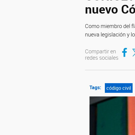
nuevo Có
Como miembro del fla
nueva legislación y lo
Compar
Co
Compartir en
redes sociales
Tags:
código civil