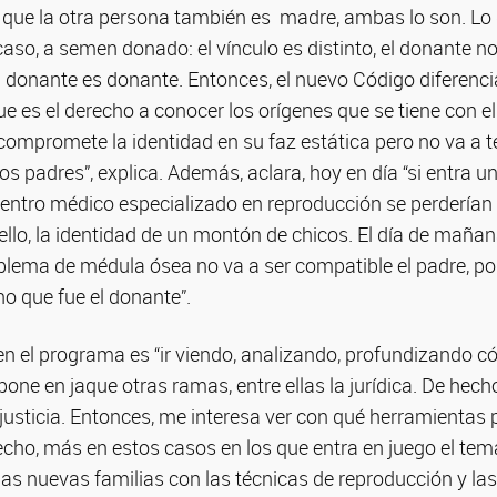
 que la otra persona también es madre, ambas lo son. Lo
 caso, a semen donado: el vínculo es distinto, el donante n
 donante es donante. Entonces, el nuevo Código diferencia
 que es el derecho a conocer los orígenes que se tiene con e
compromete la identidad en su faz estática pero no va a t
os padres”, explica. Además, aclara, hoy en día “si entra un
centro médico especializado en reproducción se perderían
ello, la identidad de un montón de chicos. El día de mañan
blema de médula ósea no va a ser compatible el padre, po
no que fue el donante”.
en el programa es “ir viendo, analizando, profundizando c
pone en jaque otras ramas, entre ellas la jurídica. De he
 justicia. Entonces, me interesa ver con qué herramientas
cho, más en estos casos en los que entra en juego el tema
las nuevas familias con las técnicas de reproducción y las