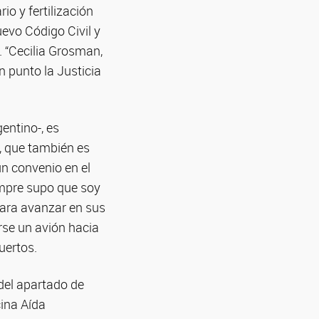
io y fertilización
uevo Código Civil y
. “Cecilia Grosman,
 punto la Justicia
entino-, es
, que también es
un convenio en el
empre supo que soy
para avanzar en sus
rse un avión hacia
uertos.
 del apartado de
cina Aída