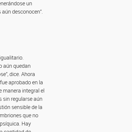
generándose un
s aún desconocen”.
gualitario.
ro aún quedan
se”, dice. Ahora
 fue aprobado en la
e manera integral el
s sin regularse aún
tión sensible de la
 embriones que no
 psíquica. Hay
a cantidad de