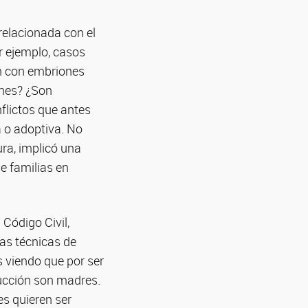
 relacionada con el
or ejemplo, casos
ón con embriones
ones? ¿Son
flictos que antes
a o adoptiva. No
ura, implicó una
e familias en
 Código Civil,
las técnicas de
s viendo que por ser
ducción son madres.
es quieren ser