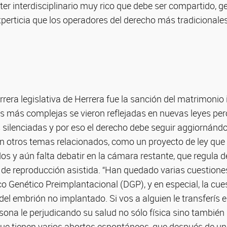
ter interdisciplinario muy rico que debe ser compartido, 
perticia que los operadores del derecho más tradicionale
rrera legislativa de Herrera fue la sanción del matrimonio i
es más complejas se vieron reflejadas en nuevas leyes pe
silenciadas y por eso el derecho debe seguir aggiornándo
en otros temas relacionados, como un proyecto de ley que
 y aún falta debatir en la cámara restante, que regula d
 de reproducción asistida. “Han quedado varias cuestione
 Genético Preimplantacional (DGP), y en especial, la cues
 del embrión no implantado. Si vos a alguien le transferís
rsona le perjudicando su salud no sólo física sino también
ue tienen varios abortos espontáneos, que después de un