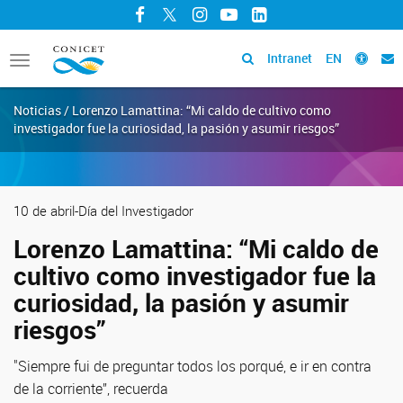
Facebook
Twitter
Instagram
YouTube
LinkedIn
Intranet
EN
Toggle
navigation
Noticias / Lorenzo Lamattina: “Mi caldo de cultivo como
investigador fue la curiosidad, la pasión y asumir riesgos”
10 de abril-Día del Investigador
Lorenzo Lamattina: “Mi caldo de
cultivo como investigador fue la
curiosidad, la pasión y asumir
riesgos”
"Siempre fui de preguntar todos los porqué, e ir en contra
de la corriente”, recuerda