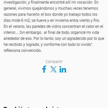
investigación, y finalmente encontré allí mi vocación. En
general, vivimos quejándonos y muchas veces tenemos
razones para hacerlo: el box donde yo trabajo todos los
días mide 6 m2; se llueve y en invierno entra viento y frio.
En el verano, las paredes de vidrio concentran el calor en el
interior…. Sin embargo, al final de todo, organicé mi vida
alrededor de eso. Por lo tanto, soy un agradecido por lo que
he recibido y logrado, y conforme con todo lo vivido”,
reflexiona convencido.
Compartir
Compartir en Facebook
Compartir en Twitter
Compartir en LinkedIn