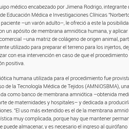
quipo médico encabezado por Jimena Rodrigo, integrante de
 de Educación Médica e Investigaciones Clínicas “Norbert
 paciente –un varón adulto–, le ofreció a este la posibilid
 con un apósito de membrana amniótica humana, y aplicar e
 comercial –una matriz de colágeno de origen animal, par
te utilizado para preparar el terreno para los injertos, de
zar con esa intervención en caso de que el procedimiento
ón positiva.
ica humana utilizada para el procedimiento fue provista
reso de la Tecnología Médica de Tejidos (AMNIOSBMA), u
itada como banco de membrana amniótica –obtenida medi
rte de maternidades y hospitales– y dedicada a producirl
ciones. “El uso más extendido es el de la membrana amniót
gística muy complicada, porque hay que mantener perma
se puede almacenar, y es necesario el ingreso al quirófano