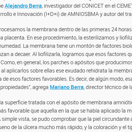
ibe
Alejandro Berra
, investigador del CONICET en el CEMET
arrollo e Innovación (I+D+i) de AMNIOSBMA y autor del tra
cesamos la membrana dentro de las primeras 24 horas 
 placenta. En ese procedimiento, la esterilizamos y liofili
humedad. La membrana tiene un montón de factores biol
an a decaer. Al liofilizarla, logramos que esos factores 
 Como, en general, los parches o apósitos que producimos 
 al aplicarlos sobre ellas ese exudado rehidrata la memb
a de esos factores favorables. Es decir, de algún modo, e
s propiedades”, agrega
Mariano Berra
, director técnico de 
 la superficie tratada con el apósito de membrana amniót
s favorable que aquella en la que se había aplicado la m
A simple vista, se pudo comprobar que la piel circundante 
eno de la úlcera mucho más rápido, y la coloración y el ti