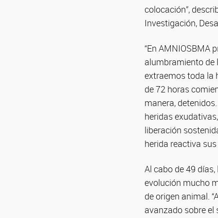
colocación”, descr
Investigación, Des
“En AMNIOSBMA pro
alumbramiento de la
extraemos toda la 
de 72 horas comienz
manera, detenidos.
heridas exudativas,
liberación sostenid
herida reactiva su
Al cabo de 49 días,
evolución mucho má
de origen animal. “
avanzado sobre el s