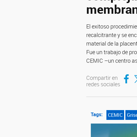
membran
El exitoso procedimi
recalcitrante y se en
material de la placen
Fue un trabajo de pro
CEMIC –un centro as
Compar
Co
Compartir en
redes sociales
Tags:
CEMIC
Gris