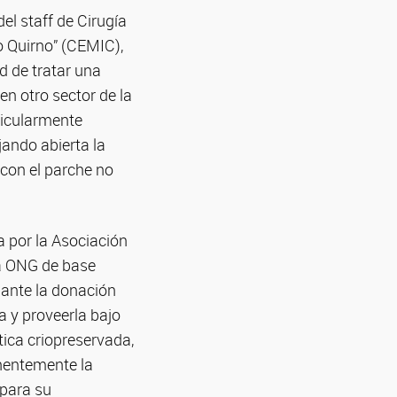
l staff de Cirugía
o Quirno” (CEMIC),
ad de tratar una
n otro sector de la
ticularmente
jando abierta la
 con el parche no
 por la Asociación
na ONG de base
ante la donación
a y proveerla bajo
ica criopreservada,
nentemente la
 para su