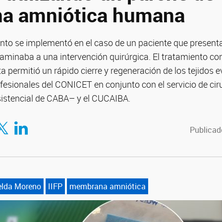
a amniótica humana
ento se implementó en el caso de un paciente que present
caminaba a una intervención quirúrgica. El tratamiento co
ta permitió un rápido cierre y regeneración de los tejidos e
fesionales del CONICET en conjunto con el servicio de ciru
istencial de CABA– y el CUCAIBA.
tir en Facebook
mpartir en Twitter
Compartir en LinkedIn
Publicado
elda Moreno
IIFP
membrana amniótica