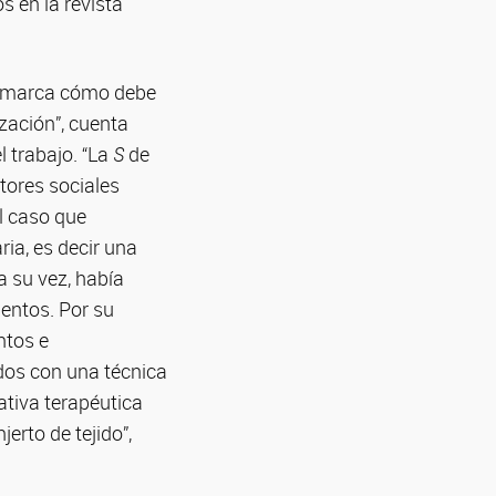
s en la revista
enmarca cómo debe
ización”, cuenta
 trabajo. “La
S
de
ctores sociales
el caso que
ia, es decir una
 su vez, había
ientos. Por su
ntos e
dos con una técnica
ativa terapéutica
jerto de tejido”,