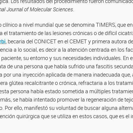
gica. Los resultados del procedimiento fueron comunicado
nal Journal of Molecular Sciences
.
o clínico a nivel mundial que se denomina TIMERS, que 
a el tratamiento de las lesiones crónicas o de difícil cicatr
rbi
, becaria del CONICET en el CEMET y primera autora del
encia a lo social, es decir a la atención centrada en los fa
 paciente, su entorno y sus necesidades individuales. En 
ta de una persona que había sufrido una fascitis secundar
a por una inyección aplicada de manera inadecuada que, a
ra glútea recalcitrante o crónica, refractaria a los tratam
 esta persona había estado sometida a múltiples tratamie
emás, se había intentado promover la regeneración de teji
o. Por ello, manifestó su voluntad de buscar alguna altern
vención quirúrgica que se utiliza en estos casos, que es el in