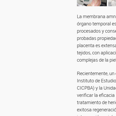
La membrana amniót
órgano temporal es 
procesados y conse
probadas propiedade
placenta es extens
tejidos, con aplica
complejas de la piel
Recientemente, un 
Instituto de Estud
CICPBA) y la Unida
verificar la eficac
tratamiento de herid
exitosa regeneraci