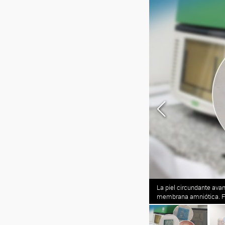
e se comenzaron a generar nuevos vasos
La piel circundante ava
ía/R. Baridón.
membrana amniótica. Fot