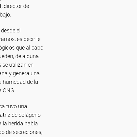
, director de
bajo.
desde el
zamos, es decir le
ógicos que al cabo
queden, de alguna
se utilizan en
rana y genera una
sa humedad de la
la ONG.
ica tuvo una
atriz de colágeno
a la herida había
po de secreciones,