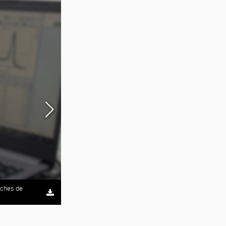
rches de
Flavia Michelini, María Ximena Guerbi, Esteban Vogel 
CONICET Fotografía/R. Baridón.