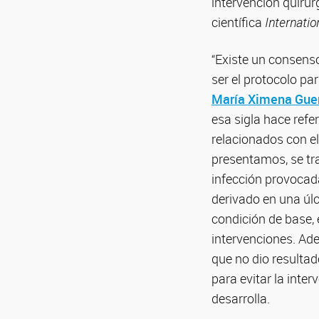
intervención quirúr
científica
Internatio
“Existe un consens
ser el protocolo par
María Ximena Gue
esa sigla hace refer
relacionados con el
presentamos, se tra
infección provocad
derivado en una úlce
condición de base,
intervenciones. Ad
que no dio resultad
para evitar la inter
desarrolla.