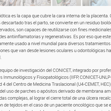
ica es la capa que cubre la cara interna de la placenta.
descartado tras el parto, se convierte en un residuo bioló
rvados, son capaces de reutilizarse con fines medicinales
s antiinflamatorias y regenerativas. Es por eso que este 
amente usado a nivel mundial para diversos tratamientos
ciones que van desde lesiones oculares u odontológicas h
.
equipo de investigación del CONICET, integrado por profes
ios Inmunológicos y Fisiopatológicos (IIFP, CONICET-UNLP
d 4 del Centro de Medicina Traslacional (U4-CEMET, HEC),
ia del uso de parches o apósitos derivado de membrana amn
as complejas, al lograr el cierre total de una úlcera recalc
ón de tejidos en el caso de un paciente oncológico que s