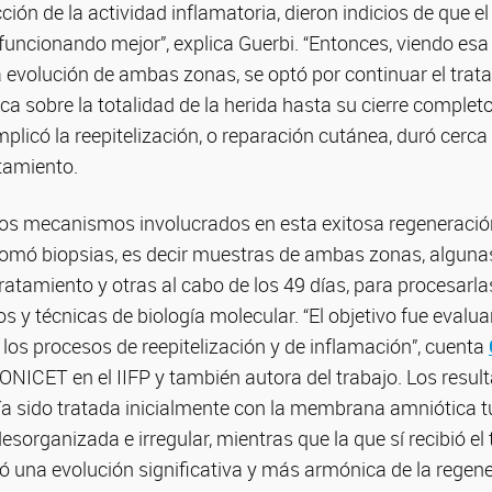
ión de la actividad inflamatoria, dieron indicios de que el
cionando mejor”, explica Guerbi. “Entonces, viendo esa d
 evolución de ambas zonas, se optó por continuar el trat
sobre la totalidad de la herida hasta su cierre completo”
mplicó la reepitelización, o reparación cutánea, duró cerc
tamiento.
 los mecanismos involucrados en esta exitosa regeneración 
omó biopsias, es decir muestras de ambas zonas, algunas
 tratamiento y otras al cabo de los 49 días, para procesarl
s y técnicas de biología molecular. “El objetivo fue evalua
los procesos de reepitelización y de inflamación”, cuenta
ONICET en el IIFP y también autora del trabajo. Los resul
ía sido tratada inicialmente con la membrana amniótica 
esorganizada e irregular, mientras que la que sí recibió e
 una evolución significativa y más armónica de la regener