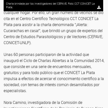
Cotidianas, indeseables, difíciles de combatir. Las
Charla brindada por los investigadores del CEPAVE. Foto: CCT CONICET La
cucarachas son una preocupación permanente en
Plata.
cualquier hogar. Por ello, un gran número de vecinos se dio
cita en el Centro Científico Tecnológico CCT CONICET La
Plata para asistir a la charla denominada “¡Alerta:
Cucarachas en casa!”, que brindó un grupo de expertos del
Centro de Estudios Parasitológicos y de Vectores (CEPAVE,
CONICET-UNLP).
Unas 60 personas participaron de la actividad que
inauguró el Ciclo de Charlas Abiertas a la Comunidad 2014,
que consiste en una serie de encuentros mensuales,
gratuitos y para todo público que el CONICET La Plata
impulsa a efectos de acercar el conocimiento científico a la
sociedad, con temas de interés común desarrollados por
especialistas.
Nora Camino, investigadora de la Comisión de