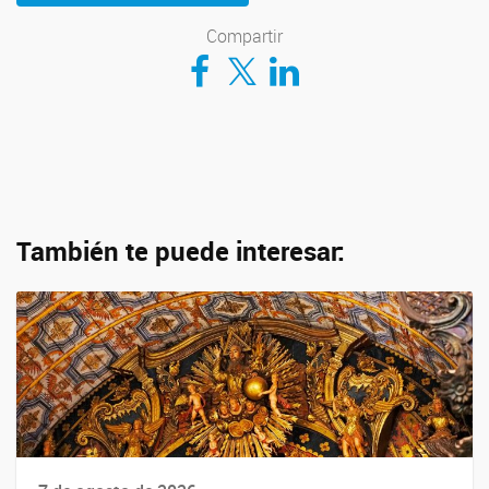
Compartir
Compartir en Facebook
Compartir en Twitter
Compartir en LinkedIn
También te puede interesar: