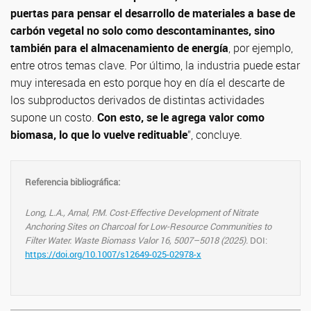
puertas para pensar el desarrollo de materiales a base de
carbón vegetal no solo como descontaminantes, sino
también para el almacenamiento de energía
, por ejemplo,
entre otros temas clave. Por último, la industria puede estar
muy interesada en esto porque hoy en día el descarte de
los subproductos derivados de distintas actividades
supone un costo.
Con esto, se le agrega valor como
biomasa, lo que lo vuelve redituable
”, concluye.
Referencia bibliográfica:
Long, L.A., Arnal, P.M. Cost-Effective Development of Nitrate
Anchoring Sites on Charcoal for Low-Resource Communities to
Filter Water. Waste Biomass Valor 16, 5007–5018 (2025).
DOI:
https://doi.org/10.1007/s12649-025-02978-x