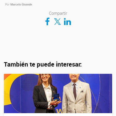
Por
Marcelo Gisande
Compartir
Compartir en Facebook
Compartir en Twitter
Compartir en LinkedIn
También te puede interesar: