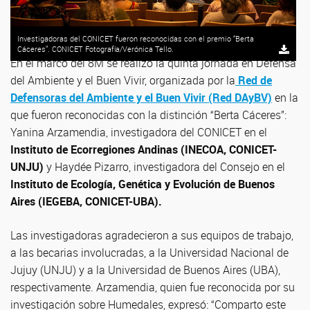
Investigadoras del CONICET fueron reconocidas con el premio “Berta
Cáceres”. CONICET Fotografía/Verónica Tello.
En el marco del 8M se realizó la quinta jornada en Defensa
del Ambiente y el Buen Vivir, organizada por la
Red de
Defensoras del Ambiente y el Buen Vivir (Red DAyBV)
en la
que fueron reconocidas con la distinción “Berta Cáceres”:
Yanina Arzamendia, investigadora del CONICET en el
Instituto de Ecorregiones Andinas (INECOA, CONICET-
UNJU)
y Haydée Pizarro, investigadora del Consejo en el
Instituto de Ecología, Genética y Evolución de Buenos
Aires (IEGEBA, CONICET-UBA).
Las investigadoras agradecieron a sus equipos de trabajo,
a las becarias involucradas, a la Universidad Nacional de
Jujuy (UNJU) y a la Universidad de Buenos Aires (UBA),
respectivamente. Arzamendia, quien fue reconocida por su
investigación sobre Humedales, expresó: “Comparto este