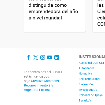
distinguida como
las
emprendedora del año
Cie
a nivel mundial
col
CO
Facebook
Twitter
Instagram
YouTube
LinkedIn
INSTITUCIONA
Acerca del CONICET
Autoridades
Los contenidos del CONICET
Normativa
están licenciados
Red Institucional
bajo
Creative Commons
Evaluación
Reconocimiento 2.5
Argentina License
Investigador/a
Personal de Apoyo
Becario/a