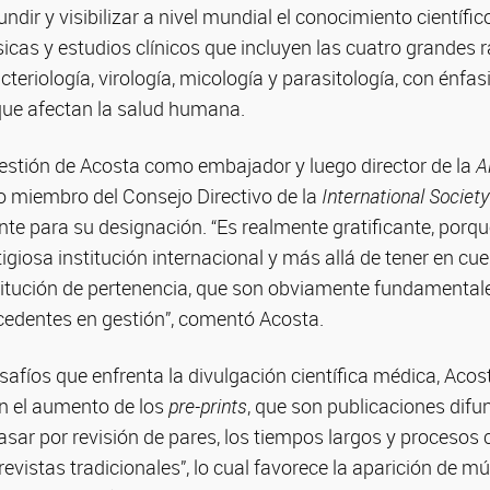
dir y visibilizar a nivel mundial el conocimiento científic
icas y estudios clínicos que incluyen las cuatro grandes 
cteriología, virología, micología y parasitología, con énfas
ue afectan la salud humana.
gestión de Acosta como embajador y luego director de la
Am
 miembro del Consejo Directivo de la
International Society
nte para su designación. “Es realmente gratificante, porque 
igiosa institución internacional y más allá de tener en cuen
titución de pertenencia, que son obviamente fundamentale
ecedentes en gestión”, comentó Acosta.
esafíos que enfrenta la divulgación científica médica, Ac
on el aumento de los
pre-prints
, que son publicaciones difu
sar por revisión de pares, los tiempos largos y procesos
revistas tradicionales”, lo cual favorece la aparición de mú