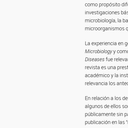
como propósito difun
investigaciones bás
microbiología, la ba
microorganismos q
La experiencia en 
Microbiology
y como
Diseases
fue releva
revista es una prest
académico y la ins
relevancia los ant
En relación a los d
algunos de ellos s
públicamente sin pa
publicación en las “