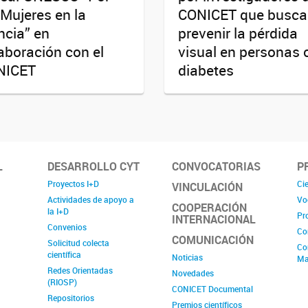
 Mujeres en la
CONICET que busca
ncia” en
prevenir la pérdida
aboración con el
visual en personas 
NICET
diabetes
L
DESARROLLO CYT
CONVOCATORIAS
P
Proyectos I+D
Cie
VINCULACIÓN
Actividades de apoyo a
Vo
COOPERACIÓN
la I+D
Pr
INTERNACIONAL
Convenios
Co
COMUNICACIÓN
Solicitud colecta
Co
científica
Noticias
Ma
Redes Orientadas
Novedades
(RIOSP)
CONICET Documental
Repositorios
Premios científicos