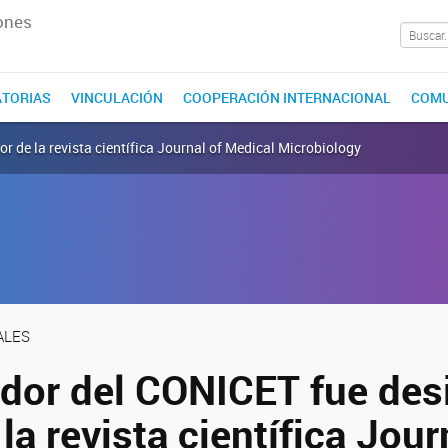
ones
TORIAS
VINCULACIÓN
COOPERACIÓN INTERNACIONAL
COMU
r de la revista científica Journal of Medical Microbiology
ALES
ador del CONICET fue de
 la revista científica Jour