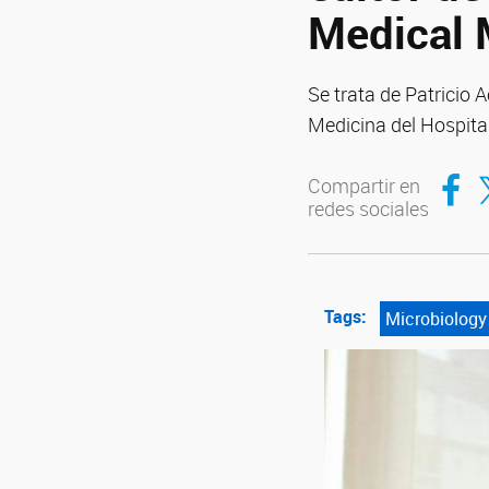
Medical 
Se trata de Patricio 
Medicina del Hospital
Compar
Co
Compartir en
redes sociales
Tags:
Microbiology