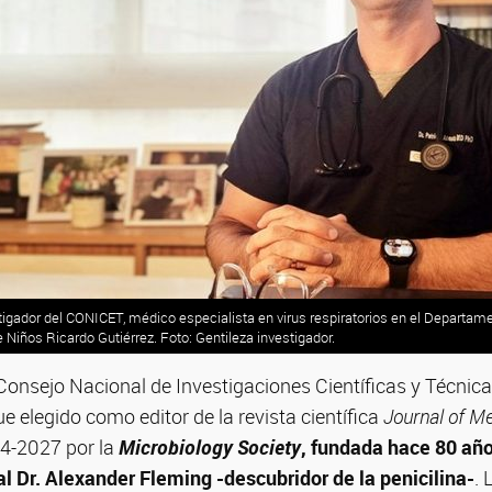
stigador del CONICET, médico especialista en virus respiratorios en el Departam
 Niños Ricardo Gutiérrez. Foto: Gentileza investigador.
 Consejo Nacional de Investigaciones Científicas y Técni
ue elegido como editor de la revista científica
Journal of Me
24-2027 por la
Microbiology Society
, fundada hace 80 añ
al Dr. Alexander Fleming -descubridor de la penicilina-
. 