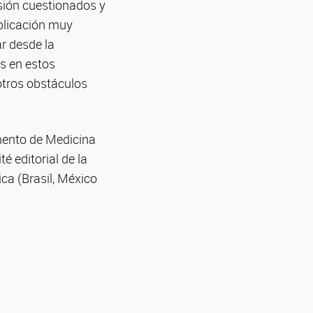
sión cuestionados y
blicación muy
ar desde la
es en estos
otros obstáculos
amento de Medicina
é editorial de la
ica (Brasil, México