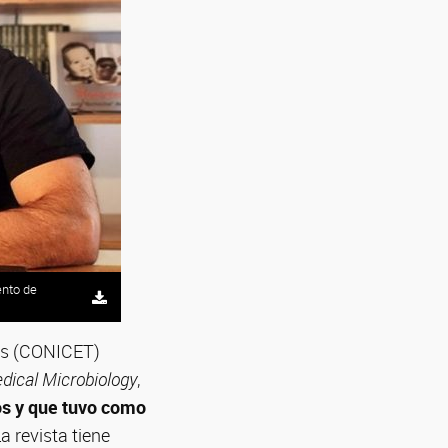
ento de
cas (CONICET)
dical Microbiology
,
os y que tuvo como
La revista tiene