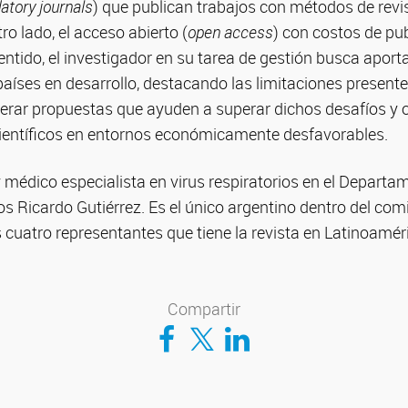
atory journals
) que publican trabajos con métodos de revi
ro lado, el acceso abierto (
open access
) con costos de pu
entido, el investigador en su tarea de gestión busca aport
países en desarrollo, destacando las limitaciones present
erar propuestas que ayuden a superar dichos desafíos y 
científicos en entornos económicamente desfavorables.
 médico especialista en virus respiratorios en el Depart
s Ricardo Gutiérrez. Es el único argentino dentro del comit
os cuatro representantes que tiene la revista en Latinoamér
Compartir
Compartir en Facebook
Compartir en Twitter
Compartir en LinkedIn