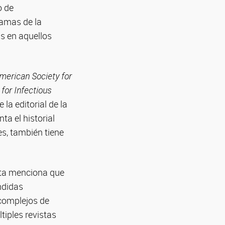
o de
ramas de la
is en aquellos
erican Society for
 for Infectious
la editorial de la
ta el historial
s, también tiene
osta menciona que
ndidas
 complejos de
ltiples revistas