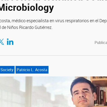
Microbiology
Acosta, médico especialista en virus respiratorios en el D
 de Niños Ricardo Gutiérrez.
tir en Facebook
mpartir en Twitter
Compartir en LinkedIn
Publica
 Society
Patricio L. Acosta