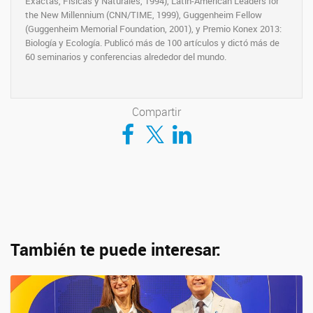
Exactas, Físicas y Naturales, 1994), Latin-American Leaders for
the New Millennium (CNN/TIME, 1999), Guggenheim Fellow
(Guggenheim Memorial Foundation, 2001), y Premio Konex 2013:
Biología y Ecología. Publicó más de 100 artículos y dictó más de
60 seminarios y conferencias alrededor del mundo.
Compartir
Compartir en Facebook
Compartir en Twitter
Compartir en LinkedIn
También te puede interesar: