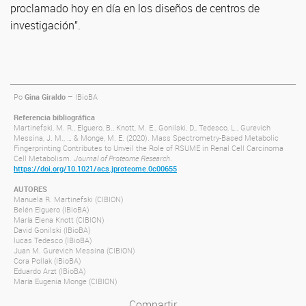
proclamado hoy en día en los diseños de centros de
investigación”.
Po
Gina Giraldo
– IBioBA
Referencia bibliográfica
Martinefski, M. R., Elguero, B., Knott, M. E., Gonilski, D., Tedesco, L., Gurevich
Messina, J. M., … & Monge, M. E. (2020). Mass Spectrometry-Based Metabolic
Fingerprinting Contributes to Unveil the Role of RSUME in Renal Cell Carcinoma
Cell Metabolism.
Journal of Proteome Research
.
https://doi.org/10.1021/acs.jproteome.0c00655
AUTORES
Manuela R. Martinefski (CIBION)
Belén Elguero (IBioBA)
María Elena Knott (CIBION)
David Gonilski (IBioBA)
lucas Tedesco (IBioBA)
Juan M. Gurevich Messina (CIBION)
Cora Pollak (IBioBA)
Eduardo Arzt (IBioBA)
María Eugenia Monge (CIBION)
Compartir