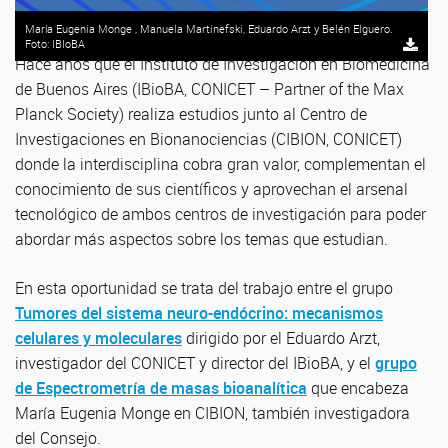
María Eugenia Monge , Manuela Martinefski, Eduardo Arzt y Belén Elguero.
Foto: IBIoBA
Hace años que el Instituto de Investigación en Biomedicina
de Buenos Aires (IBioBA, CONICET – Partner of the Max
Planck Society) realiza estudios junto al Centro de
Investigaciones en Bionanociencias (CIBION, CONICET)
donde la interdisciplina cobra gran valor, complementan el
conocimiento de sus científicos y aprovechan el arsenal
tecnológico de ambos centros de investigación para poder
abordar más aspectos sobre los temas que estudian.
En esta oportunidad se trata del trabajo entre el grupo
Tumores del sistema neuro-endócrino: mecanismos
celulares y moleculares
dirigido por el Eduardo Arzt,
investigador del CONICET y director del IBioBA, y el
grupo
de Espectrometría de masas bioanalítica
que encabeza
María Eugenia Monge en CIBION, también investigadora
del Consejo.