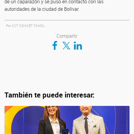
de un caparazón y se puso en contacto con las
autoridades de la ciudad de Bolívar.
Por CCT CONICET TANDIL
Compartir
Compartir en Facebook
Compartir en Twitter
Compartir en LinkedIn
También te puede interesar: