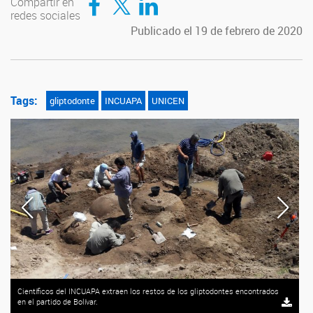
Compartir en
redes sociales
Publicado el 19 de febrero de 2020
Tags:
gliptodonte
INCUAPA
UNICEN
Científicos del INCUAPA extraen los restos de los gliptodontes encontrados
en el partido de Bolívar.