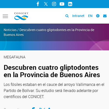
Facebook
Twitter
Instagram
YouTube
LinkedIn
Intranet
EN
Toggle
navigation
Noticias / Descubren cuatro gliptodontes en la Provincia de
Buenos Aires
MEGAFAUNA
Descubren cuatro gliptodontes
en la Provincia de Buenos Aires
Los fósiles estaban en el cauce del arroyo Vallimanca en el
Partido de Bolívar. Su estudio será llevado adelante por
científicos del CONICET.
Compartir en Facebook
Compartir en Twitter
Compartir en LinkedIn