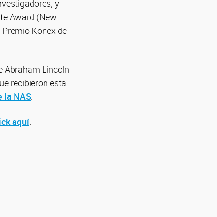
nvestigadores; y
ute Award (New
el Premio Konex de
de Abraham Lincoln
e recibieron esta
e la NAS
.
ick aquí
.