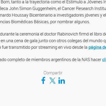
orn, tanto a la trayectoria como el Estímulo a Jóvenes I
 Beca John Simon Guggenheim, el Cancer Research Instit
ernardo Houssay Bicentenario a investigadores jóvenes y 
encias Biomédicas Básicas, por nombrar algunos.
durante la ceremonia el doctor Rabinovich firmó el libro 
en una cena de gala junto con otros colegas del mundo qu
to fue transmitido por streaming en vivo desde la
página d
stado completo de miembros argentinos de la NAS hacer
cl
Compartir
Compartir en Facebook
Compartir en Twitter
Compartir en LinkedIn