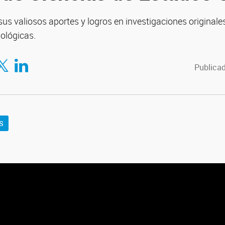
us valiosos aportes y logros en investigaciones originale
ológicas.
tir en Facebook
mpartir en Twitter
Compartir en LinkedIn
Publicad
S