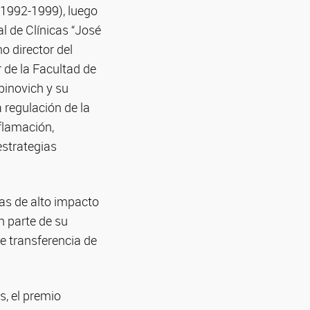
(1992-1999), luego
l de Clínicas “José
 director del
 de la Facultad de
binovich y su
 regulación de la
flamación,
estrategias
das de alto impacto
n parte de su
e transferencia de
s, el premio