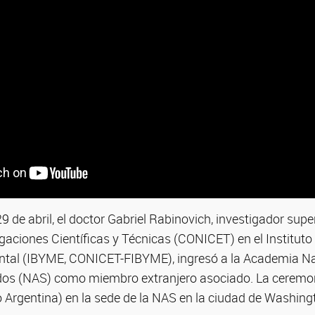
 de abril, el doctor Gabriel Rabinovich, investigador supe
gaciones Científicas y Técnicas (CONICET) en el Instituto 
tal (IBYME, CONICET-FIBYME), ingresó a la Academia Na
dos (NAS) como miembro extranjero asociado. La ceremon
io Argentina) en la sede de la NAS en la ciudad de Washin