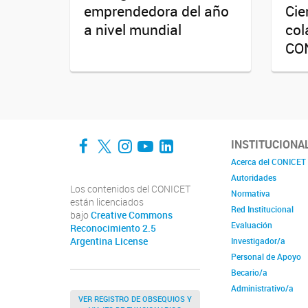
emprendedora del año
Cie
a nivel mundial
col
CO
Facebook
Twitter
Instagram
YouTube
LinkedIn
INSTITUCIONA
Acerca del CONICET
Autoridades
Los contenidos del CONICET
Normativa
están licenciados
Red Institucional
bajo
Creative Commons
Evaluación
Reconocimiento 2.5
Argentina License
Investigador/a
Personal de Apoyo
Becario/a
Administrativo/a
VER REGISTRO DE OBSEQUIOS Y