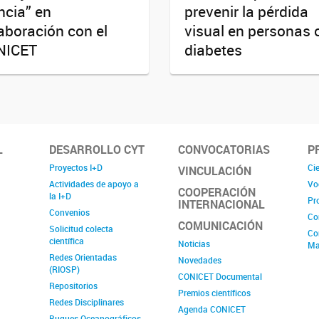
ncia” en
prevenir la pérdida
aboración con el
visual en personas 
NICET
diabetes
L
DESARROLLO CYT
CONVOCATORIAS
P
Proyectos I+D
Cie
VINCULACIÓN
Actividades de apoyo a
Vo
COOPERACIÓN
la I+D
Pr
INTERNACIONAL
Convenios
Co
COMUNICACIÓN
Solicitud colecta
Co
científica
Noticias
Ma
Redes Orientadas
Novedades
(RIOSP)
CONICET Documental
Repositorios
Premios científicos
Redes Disciplinares
Agenda CONICET
Buques Oceanográficos