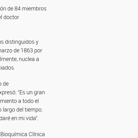
ación de 84 miembros
l doctor
s distinguidos y
 marzo de 1863 por
lmente, nuclea a
ciados.
o de
xpresó: “Es un gran
imiento a todo el
o largo del tiempo.
daré en mi vida”.
Bioquímica Clínica