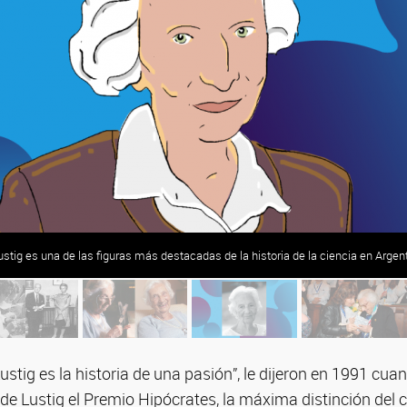
tig es una de las figuras más destacadas de la historia de la ciencia en Argent
Lustig es la historia de una pasión”, le dijeron en 1991 cua
de Lustig el Premio Hipócrates, la máxima distinción del 