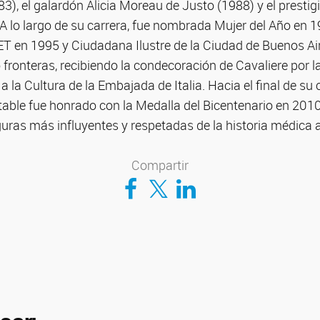
), el galardón Alicia Moreau de Justo (1988) y el presti
A lo largo de su carrera, fue nombrada Mujer del Año en 1
T en 1995 y Ciudadana Ilustre de la Ciudad de Buenos Ai
fronteras, recibiendo la condecoración de Cavaliere por l
a la Cultura de la Embajada de Italia. Hacia el final de su
ble fue honrado con la Medalla del Bicentenario en 2010
uras más influyentes y respetadas de la historia médica 
Compartir
Compartir en Facebook
Compartir en Twitter
Compartir en LinkedIn