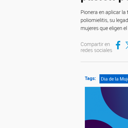
Pionera en aplicar la 
poliomielitis, su lega
mujeres que eligen el
Compar
Co
Compartir en
redes sociales
Tags:
Dia de la Muj