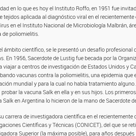
idad en lo que es hoy el Instituto Roffo, en 1951 fue invitad
de tejidos aplicada al diagnóstico viral en el recientemente
us en el Instituto Nacional de Microbiología Malbrán, áre
 de poliomielitis.
 ámbito científico, se le presentó un desafío profesional q
as. En 1956, Sacerdote de Lustig fue becada por la Organ
a viajar a centros de investigación de Estados Unidos y 
obando vacunas contra la poliomielitis, una epidemia qu
ación mundial y para la cual no había tratamiento alguno. 
probar la vacuna Salk en ella y en sus hijos. Los primero
a Salk en Argentina lo hicieron de la mano de Sacerdote de
 carrera de investigadora científica en el recientemente
gaciones Científicas y Técnicas (CONICET), del que se re
igadora Superior (la máxima posible), para años después 