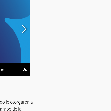
Sacerdote de Lustig trabajando en cultivo de tejidos en
ina.
Reunión Anual de la Sociedad Argentina de Investigaci
ndo le otorgaron a
campo de la