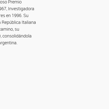
gioso Premio
967, Investigadora
res en 1996. Su
a República Italiana
 camino, su
, consolidándola
argentina.