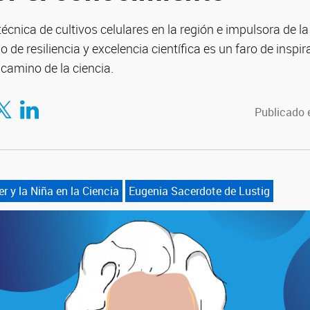
técnica de cultivos celulares en la región e impulsora de l
do de resiliencia y excelencia científica es un faro de inspi
 camino de la ciencia.
tir en Facebook
mpartir en Twitter
Compartir en LinkedIn
Publicado e
er y la Niña en la Ciencia
Eugenia Sacerdote de Lustig