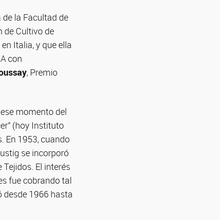
 de la Facultad de
 de Cultivo de
n Italia, y que ella
BA con
oussay
, Premio
en ese momento del
r” (hoy Instituto
as. En 1953, cuando
Lustig se incorporó
Tejidos. El interés
res fue cobrando tal
gió desde 1966 hasta