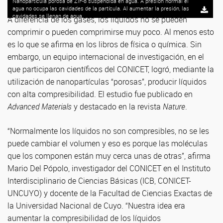
Nanopartícula porosa de ZIF-8 suspendida en agua. A presión normal el
agua no ocupa las cavidades de la partícula. Al aumentar la presión, las
cavidades se llenan de agua.
A diferencia de los gases, los líquidos no se pueden
comprimir o pueden comprimirse muy poco. Al menos esto
es lo que se afirma en los libros de física o química. Sin
embargo, un equipo internacional de investigación, en el
que participaron científicos del CONICET, logró, mediante la
utilización de nanopartículas “porosas”, producir líquidos
con alta compresibilidad. El estudio fue publicado en
Advanced Materials
y destacado en la revista
Nature
.
“Normalmente los líquidos no son compresibles, no se les
puede cambiar el volumen y eso es porque las moléculas
que los componen están muy cerca unas de otras”, afirma
Mario Del Pópolo, investigador del CONICET en el Instituto
Interdisciplinario de Ciencias Básicas (ICB, CONICET-
UNCUYO) y docente de la Facultad de Ciencias Exactas de
la Universidad Nacional de Cuyo. “Nuestra idea era
aumentar la compresibilidad de los líquidos