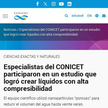
Facebook
Twitter
Instagram
YouTube
LinkedIn
Intranet
EN
Toggle
navigation
Noticias / Especialistas del CONICET participaron en un estudio
que logró crear líquidos con alta compresibilidad
CIENCIAS EXACTAS Y NATURALES
Especialistas del CONICET
participaron en un estudio que
logró crear líquidos con alta
compresibilidad
El equipo científico utilizó nanopartículas “porosas” para
reducir el volumen del agua hasta veinte veces.