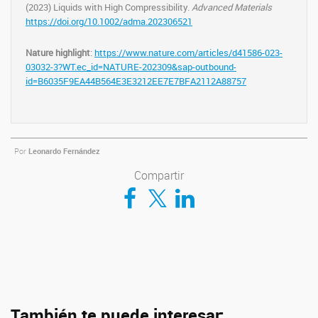
(2023) Liquids with High Compressibility.
Advanced Materials
https://doi.org/10.1002/adma.202306521
Nature highlight
:
https://www.nature.com/articles/d41586-023-
03032-3?WT.ec_id=NATURE-202309&sap-outbound-
id=B6035F9EA44B564E3E3212EE7E7BFA2112A88757
Por
Leonardo Fernández
Compartir
Compartir en Facebook
Compartir en Twitter
Compartir en LinkedIn
También te puede interesar: