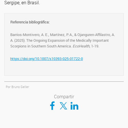
Sergipe, en Brasil.
Referencia bibliográfica:
Barrios-Montivero, A. E., Martínez, P. A., & Ojanguren-Affilastro, A.
A. (2025). The Ongoing Expansion of the Medically Important
Scorpions in Southern South America.
EcoHealth
, 1-19.
https://doi.org/10.1007/s10393-025-01722-0
Por Bruno Geller
Compartir
Compartir en Facebook
Compartir en Twitter
Compartir en LinkedIn