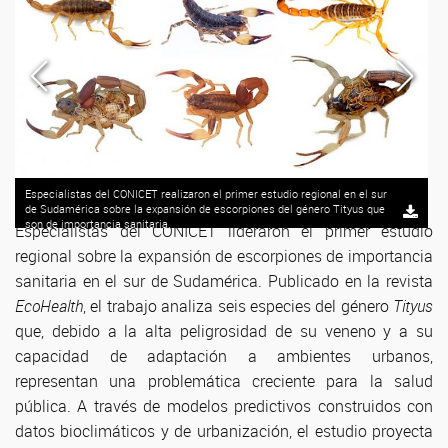
Especialistas del CONICET realizaron el primer estudio regional en el sur
de Sudamérica sobre la expansión de escorpiones del género Tityus que
son de importancia sanitaria.
Especialistas del CONICET lideraron el primer estudio
regional sobre la expansión de escorpiones de importancia
sanitaria en el sur de Sudamérica. Publicado en la revista
EcoHealth
, el trabajo analiza seis especies del género
Tityus
que, debido a la alta peligrosidad de su veneno y a su
capacidad de adaptación a ambientes urbanos,
representan una problemática creciente para la salud
pública. A través de modelos predictivos construidos con
datos bioclimáticos y de urbanización, el estudio proyecta