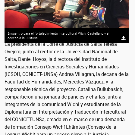
Encuentro para el fortalecimiento intercultural Wichi Castellano y el
acceso a la Justicia
La presidenta de la Corte de Justicia de Salta Teresa
Ovejero, junto al rector de la Universidad Nacional de
Salta, Daniel Hoyos, la directora del Instituto de
Investigaciones en Ciencias Sociales y Humanidades
(ICSOH, CONICET- UNSa) Andrea Villagran, la decana de la
Facultad de Humanidades, Mercedes Vázquez, y la
responsable técnica del proyecto, Catalina Buliubasich,
compartieron una jornada de paneles y charlas junto a
integrantes de la comunidad Wichi y estudiantes de la
Diplomatura en Interpretación y Traducción Intercultural
del CONICET-UNSa, creada en el marco de una demanda
de formación Consejo Wichí Lhämtes (Consejo de la
Lengua Wichí) para un acceso pleno a la justicia.