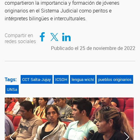
compartieron la importancia y formación de jóvenes
originarios en el Sistema Judicial como peritos e
intérpretes bilingües e interculturales.
Compartir en Facebook
Compartir en Twitter
Compartir en LinkedIn
Compartir en
redes sociales
Publicado el 25 de noviembre de 2022
Tags:
CCT Salta-Jujuy
ICSOH
lengua wichí
pueblos originarios
UNSa