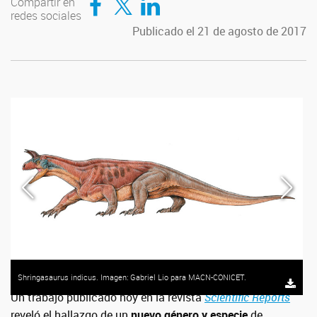
Compartir en
redes sociales
Publicado el 21 de agosto de 2017
Shringasaurus indicus. Imagen: Gabriel Lio para MACN-CONICET.
Un trabajo publicado hoy en la revista
Scientific Reports
reveló el hallazgo de un
nuevo género y especie
de