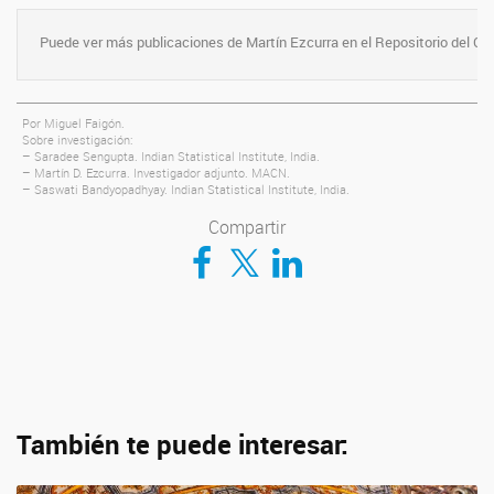
Puede ver más publicaciones de Martín Ezcurra en el Repositorio del C
Por Miguel Faigón.
Sobre investigación:
– Saradee Sengupta. Indian Statistical Institute, India.
– Martín D. Ezcurra. Investigador adjunto. MACN.
– Saswati Bandyopadhyay. Indian Statistical Institute, India.
Compartir
Compartir en Facebook
Compartir en Twitter
Compartir en LinkedIn
También te puede interesar: