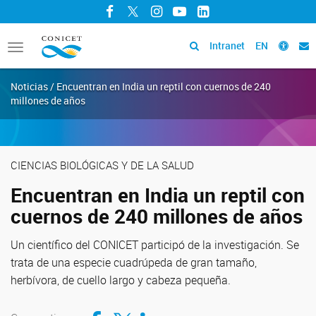
Facebook
Twitter
Instagram
YouTube
LinkedIn
Intranet
EN
Toggle
navigation
Noticias / Encuentran en India un reptil con cuernos de 240
millones de años
CIENCIAS BIOLÓGICAS Y DE LA SALUD
Encuentran en India un reptil con
cuernos de 240 millones de años
Un científico del CONICET participó de la investigación. Se
trata de una especie cuadrúpeda de gran tamaño,
herbívora, de cuello largo y cabeza pequeña.
Compartir en Facebook
Compartir en Twitter
Compartir en LinkedIn