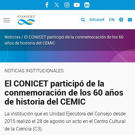
Facebook
Twitter
Instagram
YouTube
LinkedIn
Intranet
EN
Toggle
navigation
Noticias / El CONICET participó de la conmemoración de los 60
años de historia del CEMIC
NOTICIAS INSTITUCIONALES
El CONICET participó de la
conmemoración de los 60 años
de historia del CEMIC
La institución que es Unidad Ejecutora del Consejo desde
2015 realizó el 28 de agosto un acto en el Centro Cultural
de la Ciencia (C3).