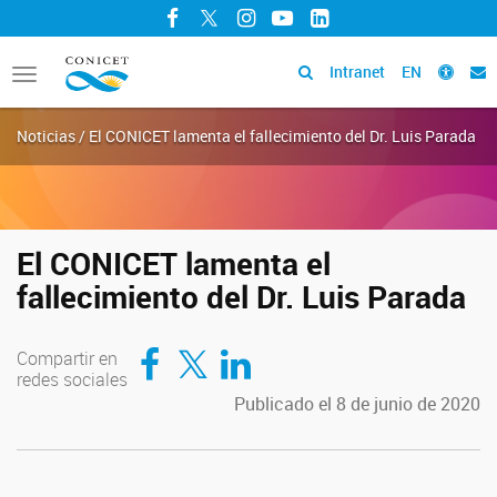
Facebook
Twitter
Instagram
YouTube
LinkedIn
Intranet
EN
Toggle
navigation
Noticias / El CONICET lamenta el fallecimiento del Dr. Luis Parada
El CONICET lamenta el
fallecimiento del Dr. Luis Parada
Compartir en Facebook
Compartir en Twitter
Compartir en LinkedIn
Compartir en
redes sociales
Publicado el 8 de junio de 2020