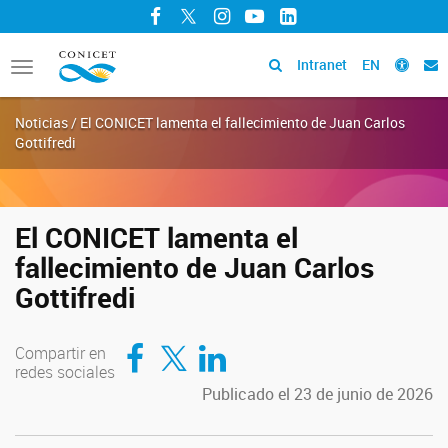
Facebook
Twitter
Instagram
YouTube
LinkedIn
Intranet
EN
Toggle
navigation
Noticias / El CONICET lamenta el fallecimiento de Juan Carlos
Gottifredi
El CONICET lamenta el
fallecimiento de Juan Carlos
Gottifredi
Compartir en Facebook
Compartir en Twitter
Compartir en LinkedIn
Compartir en
redes sociales
Publicado el 23 de junio de 2026