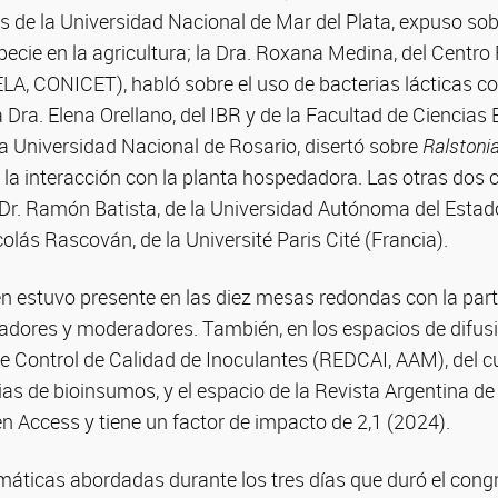
s de la Universidad Nacional de Mar del Plata, expuso sob
pecie en la agricultura; la Dra. Roxana Medina, del Centro
LA, CONICET), habló sobre el uso de bacterias lácticas c
la Dra. Elena Orellano, del IBR y de la Facultad de Ciencias
a Universidad Nacional de Rosario, disertó sobre
Ralstoni
 a la interacción con la planta hospedadora. Las otras dos
 Dr. Ramón Batista, de la Universidad Autónoma del Esta
colás Rascován, de la Université Paris Cité (Francia).
 estuvo presente en las diez mesas redondas con la part
radores y moderadores. También, en los espacios de difus
e Control de Calidad de Inoculantes (REDCAI, AAM), del cu
s de bioinsumos, y el espacio de la Revista Argentina de 
n Access y tiene un factor de impacto de 2,1 (2024).
emáticas abordadas durante los tres días que duró el congr