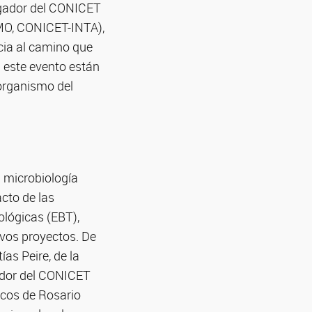
igador del CONICET
BIMO, CONICET-INTA),
cia al camino que
n este evento están
oorganismo del
a microbiología
cto de las
ológicas (EBT),
ivos proyectos. De
as Peire, de la
gador del CONICET
icos de Rosario