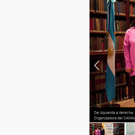
a microbiología agrícola y ambiental para
De izquierda a derecha:
s”.
Organizadora del CAMAy