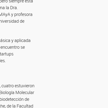
 pero siempre está
ma la Dra.
AMAyA y profesora
niversidad de
ásica y aplicada
l encuentro se
startups
es.
, cuatro estuvieron
 Biología Molecular
 biodetección de
he, de la Facultad