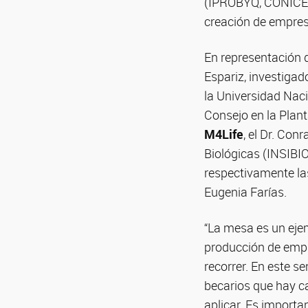
(IPROBYQ, CONICET-
creación de empres
En representación d
Espariz, investiga
la Universidad Nac
Consejo en la Plan
M4Life
, el Dr. Con
Biológicas (INSIBI
respectivamente la
Eugenia Farías.
“La mesa es un eje
producción de empr
recorrer. En este s
becarios que hay c
aplicar. Es importa