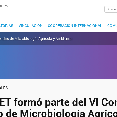
ones
TORIAS
VINCULACIÓN
COOPERACIÓN INTERNACIONAL
COMU
entino de Microbiología Agrícola y Ambiental
ALES
ET formó parte del VI Co
 de Microbiología Agríco