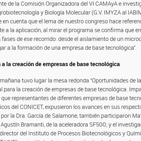
nte de la Comisión Organizadora del VI CAMAyA e invest
Agrobiotecnología y Biología Molecular (G.V. IMYZA al IA
ne en cuenta que el lema de nuestro congreso hace referen
e a la aplicación, al mirar el programa se confirma que e
s fases de ese recorrido: desde el aislamiento de un micr
gar a la formación de una empresa de base tecnológica”.
n a la creación de empresas de base tecnológica
la mañana tuvo lugar la mesa redonda “Oportunidades de l
al para la creación de empresas de base tecnológica. Impa
a que representantes de diferentes empresas de base tecn
ficos del CONICET, expusieron los avances en sus respect
or la Dra. García de Salamone, también participaron Matí
Agustín Bramanti, de la aceleradora SF500; y el investi
director del Instituto de Procesos Biotecnológicos y Quím