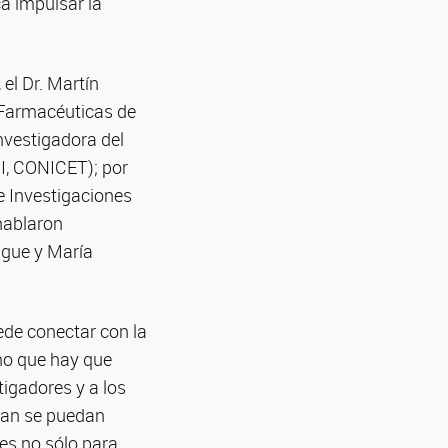
a impulsar la
, el Dr. Martín
 Farmacéuticas de
investigadora del
MI, CONICET); por
de Investigaciones
 hablaron
ngue y María
ede conectar con la
no que hay que
tigadores y a los
ran se puedan
tes no sólo para