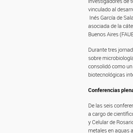
investigadores de t
vinculado al desarro
Inés García de Sal
asociada de la cát
Buenos Aires (FAUB
Durante tres jorna
sobre microbiología
consolidó como un e
biotecnológicas in
Conferencias plena
De las seis confere
a cargo de científi
y Celular de Rosari
metales en aguas a 