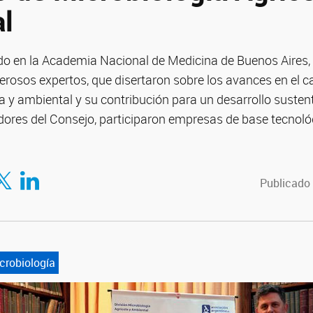
l
ado en la Academia Nacional de Medicina de Buenos Aires,
erosos expertos, que disertaron sobre los avances en el 
a y ambiental y su contribución para un desarrollo sustent
ores del Consejo, participaron empresas de base tecnol
tir en Facebook
mpartir en Twitter
Compartir en LinkedIn
Publicado 
crobiología