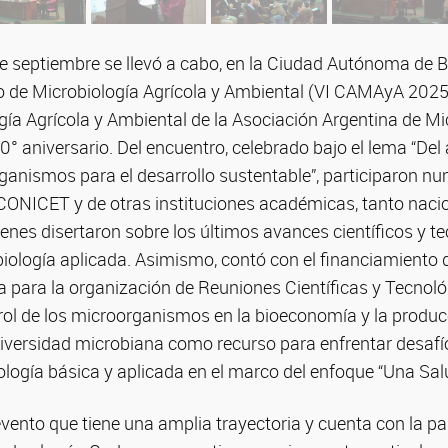
 de septiembre se llevó a cabo, en la Ciudad Autónoma de B
 de Microbiología Agrícola y Ambiental (VI CAMAyA 2025)
gía Agrícola y Ambiental de la Asociación Argentina de Mi
0° aniversario. Del encuentro, celebrado bajo el lema “Del
rganismos para el desarrollo sustentable”, participaron n
 CONICET y de otras instituciones académicas, tanto nac
ienes disertaron sobre los últimos avances científicos y te
iología aplicada. Asimismo, contó con el financiamiento 
 para la organización de Reuniones Científicas y Tecnoló
 rol de los microorganismos en la bioeconomía y la produc
diversidad microbiana como recurso para enfrentar desafí
ología básica y aplicada en el marco del enfoque “Una Sal
ento que tiene una amplia trayectoria y cuenta con la pa