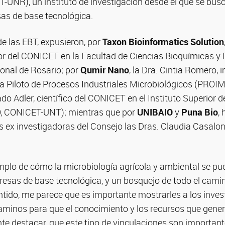
UNR), un instituto de investigación desde el que se busc
as de base tecnológica.
e las EBT, expusieron, por
Taxon Bioinformatics Solution
dor del CONICET en la Facultad de Ciencias Bioquímicas y
ional de Rosario; por
Qumir Nano
, la Dra. Cintia Romero, 
ta Piloto de Procesos Industriales Microbiológicos (PROI
rado Adler, científico del CONICET en el Instituto Superior 
O, CONICET-UNT); mientras que por
UNIBAIO
y
Puna Bio
,
s ex investigadoras del Consejo las Dras. Claudia Casalo
mplo de cómo la microbiología agrícola y ambiental se pu
esas de base tecnológica, y un bosquejo de todo el cami
entido, me parece que es importante mostrarles a los inves
aminos para que el conocimiento y los recursos que gene
nte destacar, que este tipo de vinculaciones son importan