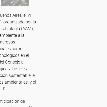
uenos Aires, el VI
, organizado por la
crobiología (AAM),
 ambiente a la
umerosos
ionales como
cnológicos en el
del Consejo a
gicas. Los ejes
ción sustentable; el
os ambientales; y el
ud”.
rticipación de