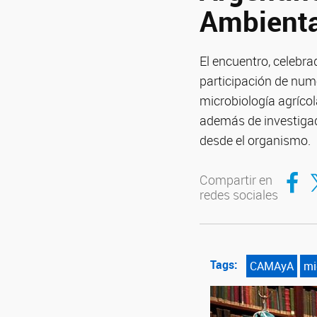
Ambienta
El encuentro, celebr
participación de num
microbiología agrícol
además de investigad
desde el organismo.
Compar
Co
Compartir en
redes sociales
Tags:
CAMAyA
mi