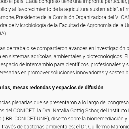
odo el país. Cada congreso tiene una impronta particular,
llo y al favorecimiento de la agricultura sustentable”, afir
amone, Presidente de la Comisión Organizadora del VI C
edra de Microbiología de la Facultad de Agronomía de la U
A).
das de trabajo se compartieron avances en investigación b
 en sistemas agrícolas, ambientales y biotecnológicos. E
spacio de intercambio para científicos, profesionales y 
teresadas en promover soluciones innovadoras y sostenibl
rias, mesas redondas y espacios de difusión
ncias plenarias que se presentaron a lo largo del congreso
cos del CONICET: la Dra. Natalia Gottig Schor, del Instituto
o (IBR, CONICET-UNR), disertó sobre la biorremediación y
través de bacterias ambientales; el Dr. Guillermo Maronic