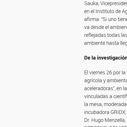
Sauka, Vicepreside
en el Instituto de 
afirma: “Si uno tie
va desde el ambient
reflejadas todas la
ambiente hasta lle
De la investigació
El viernes 26 por 
agrícola y ambient
aceleradoras”, en l
vinculadas a cientí
la mesa, moderada p
incubadora GRIDX; 
Dr. Hugo Menzella, 