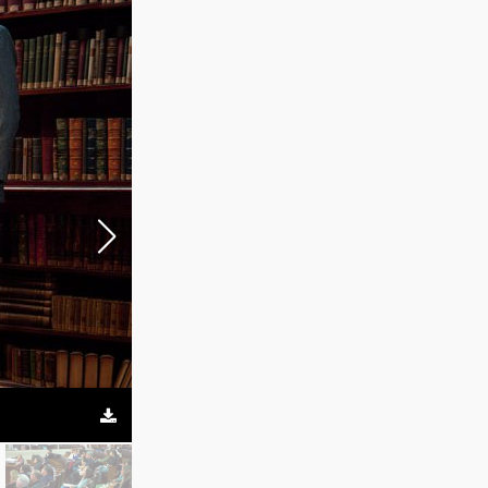
En el marco del CAMAyA VI tuvo lugar la mesa redonda
la creación de empresas de base tecnológica. Impact