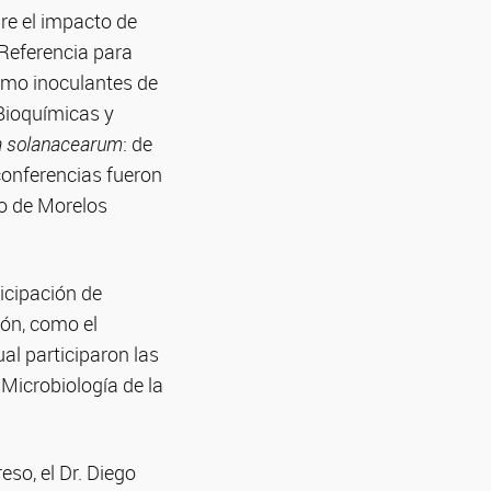
re el impacto de
 Referencia para
omo inoculantes de
 Bioquímicas y
a solanacearum
: de
 conferencias fueron
do de Morelos
icipación de
ión, como el
al participaron las
Microbiología de la
eso, el Dr. Diego