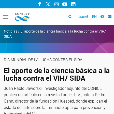
Facebook
Twitter
Instagram
YouTube
LinkedIn
Intranet
EN
Toggle
navigation
Noticias / El aporte de la ciencia básica a la lucha contra el VIH/
SIDA
DÍA MUNDIAL DE LA LUCHA CONTRA EL SIDA
El aporte de la ciencia básica a la
lucha contra el VIH/ SIDA
Juan Pablo Jaworski, investigador adjunto del CONICET,
publicó un artículo en la revista Lancet HIV, junto a Pedro
Cahn, director de la fundación Huésped, donde explican el
estado del arte sobre la inmunoterapia para prevención y
tratamiento del VIH.