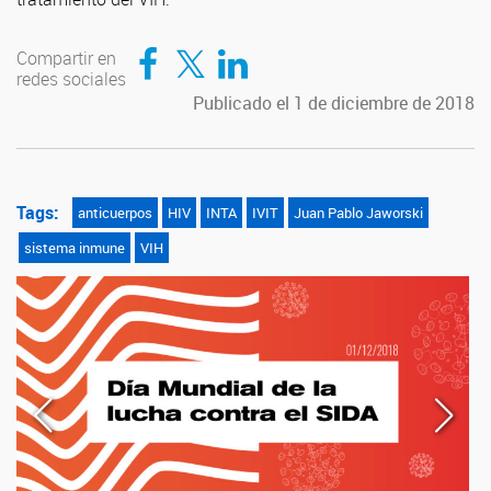
Compartir en Facebook
Compartir en Twitter
Compartir en LinkedIn
Compartir en
redes sociales
Publicado el 1 de diciembre de 2018
Tags:
anticuerpos
HIV
INTA
IVIT
Juan Pablo Jaworski
sistema inmune
VIH