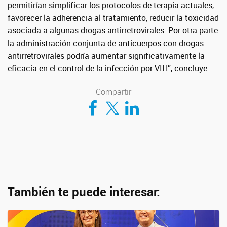
permitirían simplificar los protocolos de terapia actuales,
favorecer la adherencia al tratamiento, reducir la toxicidad
asociada a algunas drogas antirretrovirales. Por otra parte
la administración conjunta de anticuerpos con drogas
antirretrovirales podría aumentar significativamente la
eficacia en el control de la infección por VIH”, concluye.
Compartir
Compartir en Facebook
Compartir en Twitter
Compartir en LinkedIn
También te puede interesar: