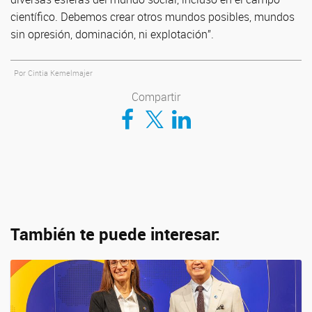
científico. Debemos crear otros mundos posibles, mundos
sin opresión, dominación, ni explotación”.
Por Cintia Kemelmajer
Compartir
Compartir en Facebook
Compartir en Twitter
Compartir en LinkedIn
También te puede interesar: