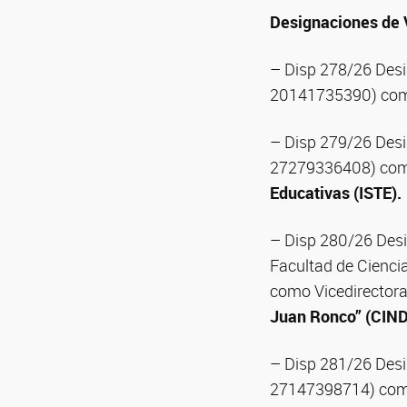
Designaciones de 
– Disp 278/26 Desi
20141735390) como
– Disp 279/26 Des
27279336408) como
Educativas (ISTE).
– Disp 280/26 Desi
Facultad de Cienci
como Vicedirectora
Juan Ronco” (CIN
– Disp 281/26 Desi
27147398714) como