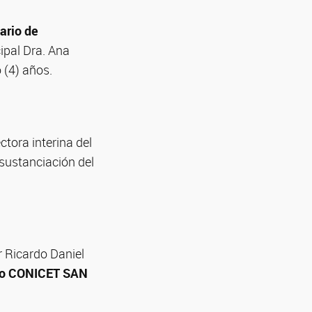
nario de
ipal Dra. Ana
 (4) años.
tora interina del
 sustanciación del
r Ricardo Daniel
ico CONICET SAN