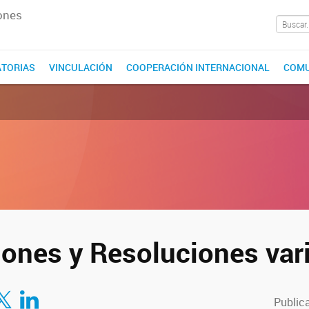
ones
TORIAS
VINCULACIÓN
COOPERACIÓN INTERNACIONAL
COMU
iones y Resoluciones var
tir en Facebook
mpartir en Twitter
Compartir en LinkedIn
Publica