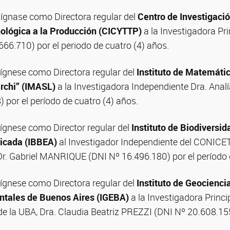
gnase como Directora regular del
Centro de Investigació
ológica a la Producción (CICYTTP)
a la Investigadora Pr
666.710) por el periodo de cuatro (4) años.
gnese como Directora regular del
Instituto de Matemáti
archi” (IMASL)
a la Investigadora Independiente Dra. Anal
 por el período de cuatro (4) años.
gnese como Director regular del
Instituto de Biodiversid
licada (IBBEA)
al Investigador Independiente del CONICET
Dr. Gabriel MANRIQUE (DNI Nº 16.496.180) por el período 
gnese como Directora regular del
Instituto de Geocienci
ntales de Buenos Aires (IGEBA)
a la Investigadora Princ
e la UBA, Dra. Claudia Beatriz PREZZI (DNI Nº 20.608.155)