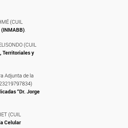
OHMÉ (CUIL
a (INMABB)
.
a ELISONDO (CUIL
 Territoriales y
a Adjunta de la
L 23219797834)
licadas “Dr. Jorge
LIET (CUIL
ía Celular