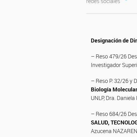
redes sociales
Designación de Dir
– Reso 479/26 Desí
Investigador Superi
– Reso P. 32/26 y 
Biología Molecula
UNLP, Dra. Daniela 
– Reso 684/26 Desí
SALUD, TECNOLOG
Azucena NAZARENO (