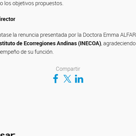
o los objetivos propuestos.
rector
ptase la renuncia presentada por la Doctora Emma AL
stituto de Ecorregiones Andinas (INECOA)
, agradeciendo 
sempeño de su función.
Compartir
Compartir en Facebook
Compartir en Twitter
Compartir en LinkedIn
sar: