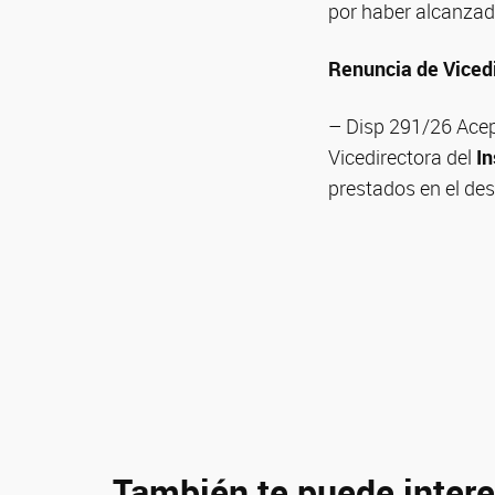
por haber alcanzad
Renuncia de Vicedi
– Disp 291/26 Ace
Vicedirectora del
In
prestados en el de
También te puede intere