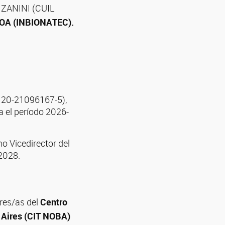
Z ZANINI (CUIL
 NOA (INBIONATEC).
° 20-21096167-5),
 el período 2026-
o Vicedirector del
2028.
res/as del
Centro
s Aires (CIT NOBA)