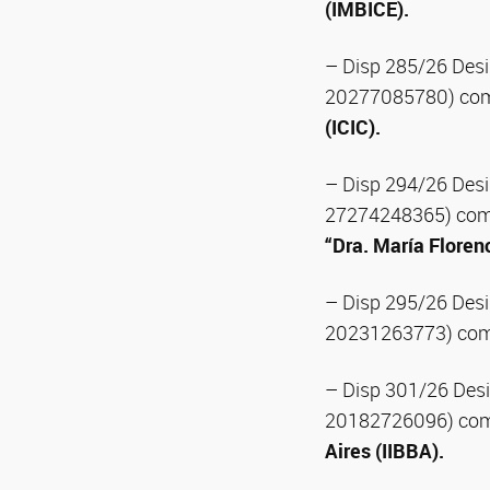
(IMBICE).
– Disp 285/26 Desi
20277085780) como
(ICIC).
– Disp 294/26 Desi
27274248365) como
“Dra. María Floren
– Disp 295/26 Desi
20231263773) como
– Disp 301/26 Desi
20182726096) como
Aires (IIBBA).