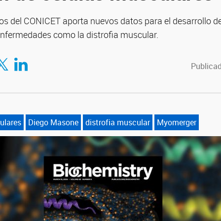
icos del CONICET aporta nuevos datos para el desarrollo d
enfermedades como la distrofia muscular.
tir en Facebook
mpartir en Twitter
Compartir en LinkedIn
Publicad
ulares
Diego Masone
distrofia muscular
Myomerger