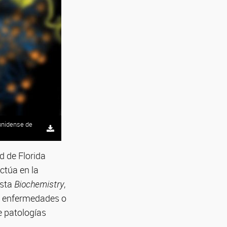
ounidense de
d de Florida
ctúa en la
ista
Biochemistry
,
de enfermedades o
e patologías