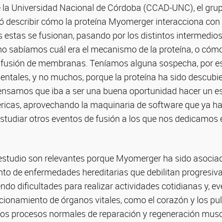
la Universidad Nacional de Córdoba (CCAD-UNC), el gru
ró describir cómo la proteína Myomerger interacciona co
s estas se fusionan, pasando por los distintos intermedio
no sabíamos cuál era el mecanismo de la proteína, o cómo
 fusión de membranas. Teníamos alguna sospecha, por es
entales, y no muchos, porque la proteína ha sido descubi
ensamos que iba a ser una buena oportunidad hacer un e
ricas, aprovechando la maquinaria de software que ya 
studiar otros eventos de fusión a los que nos dedicamos en
 estudio son relevantes porque Myomerger ha sido asociada
nto de enfermedades hereditarias que debilitan progresiv
do dificultades para realizar actividades cotidianas y, e
cionamiento de órganos vitales, como el corazón y los pu
 los procesos normales de reparación y regeneración mus