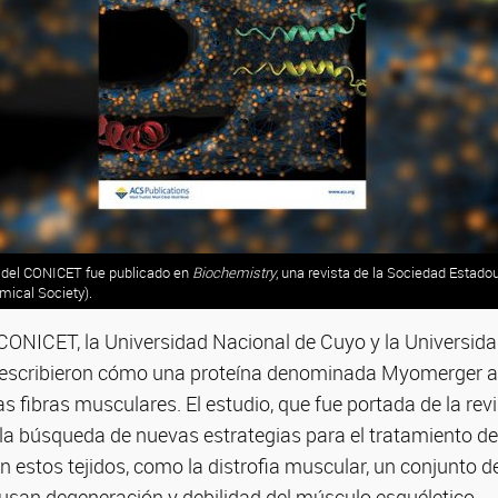
os del CONICET fue publicado en
Biochemistry
, una revista de la Sociedad Estad
ical Society).
CONICET, la Universidad Nacional de Cuyo y la Universida
describieron cómo una proteína denominada Myomerger a
 fibras musculares. El estudio, que fue portada de la rev
n la búsqueda de nuevas estrategias para el tratamiento 
n estos tejidos, como la distrofia muscular, un conjunto d
ausan degeneración y debilidad del músculo esquéletico.