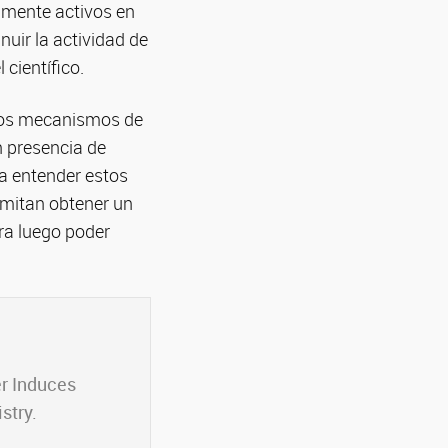
lmente activos en
nuir la actividad de
 científico.
e los mecanismos de
n presencia de
a entender estos
rmitan obtener un
ra luego poder
er Induces
stry.