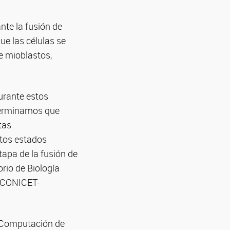
nte la fusión de
ue las células se
e mioblastos,
urante estos
terminamos que
tas
stos estados
tapa de la fusión de
rio de Biología
, CONICET-
e Computación de