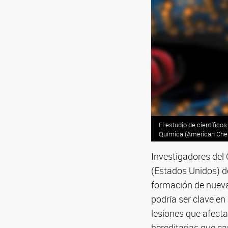
El estudio de científic
Química (American Chem
Investigadores del 
(Estados Unidos) 
formación de nuevas
podría ser clave e
lesiones que afecta
hereditarias que c