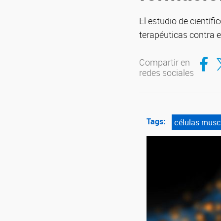
El estudio de científ
terapéuticas contra 
Compar
Co
Compartir en
redes sociales
Tags:
células musc