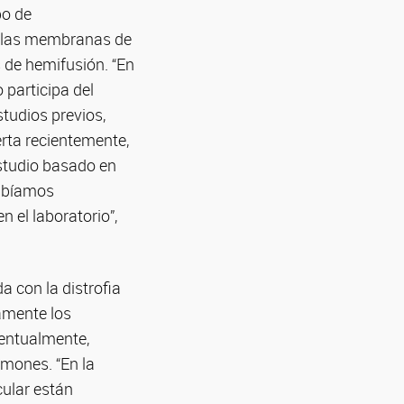
po de
n las membranas de
s de hemifusión. “En
 participa del
tudios previos,
erta recientemente,
studio basado en
habíamos
 el laboratorio”,
 con la distrofia
amente los
ventualmente,
lmones. “En la
cular están