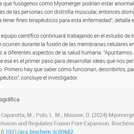
nsa que fusógenos como Myomerger podrían estar anorma
es de las personas con distrofia muscular, entonces dismi
 tener fines terapéuticos para esta enfermedad”, detalla el
el equipo científico continuará trabajando en el estudio d
 ocurren durante la fusión de las membranas celulares e
s a diferentes aspectos de la salud humana. “Apuntamos 
ese es el primer paso para desarrollar ideas que nos pe
o. Primero hay que saber cómo funcionan, describirlos, pa
péutico”, concluye el investigador.
ográfica
.; Caparotta, M.; Polo, L. M.; Masone, D. (2024) Myomerg
usion and Regulates Fusion Pore Expansion. Biochemi
g/10.1021/acs.biochem.3c00682