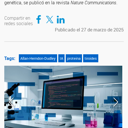
genética, se publicó en la revista
Nature Communications
.
Compartir en Facebook
Compartir en Twitter
Compartir en LinkedIn
Compartir en
redes sociales
Publicado el 27 de marzo de 2025
Tags:
Allan-Herndon-Dudley
IA
proteina
tiroides