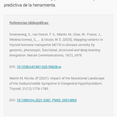
predictiva de la herramienta.
Referencias bibliográficas:
Groeneweg, S., van Geest, F. S., Martín, M., Dias, M., Frazer, J.,
Medina-Gomez, C., … & Visser, W. E. (2025). Mapping variants in
thyroid hormone transporter MCT8 to disease severity by
genomic, phenotypic, functional, structural and deep learning
integration. Nature Communications, 16(1), 2479.
DOI:
10.1038/s41467-025-56628-w
Martín M, Nicola JP. (2021). Impact of the Mutational Landscape
of the Sodium/Iodide Symporter in Congenital Hypothyroidism.
Thyroid. 31(12):1776-1785.
DOI:
10.1089/thy.2021.0381. PMID: 34514854