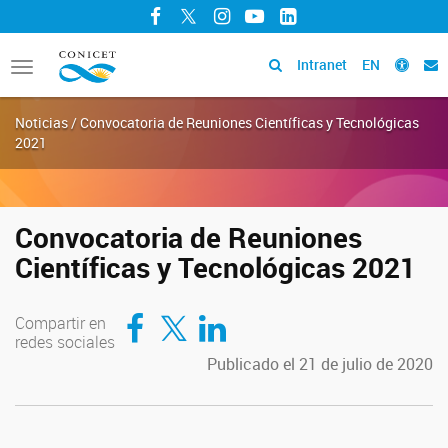
Facebook
Twitter
Instagram
YouTube
LinkedIn
Intranet
EN
Toggle
navigation
Noticias / Convocatoria de Reuniones Científicas y Tecnológicas
2021
Convocatoria de Reuniones
Científicas y Tecnológicas 2021
Compartir en Facebook
Compartir en Twitter
Compartir en LinkedIn
Compartir en
redes sociales
Publicado el 21 de julio de 2020