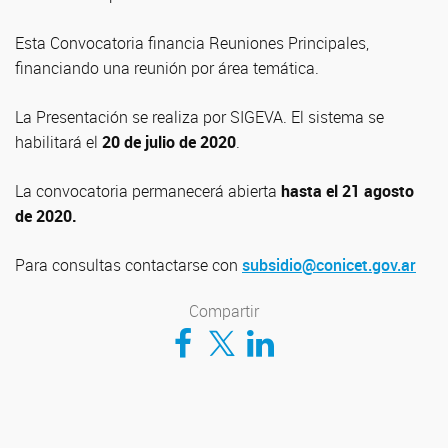
Esta Convocatoria financia Reuniones Principales,
financiando una reunión por área temática.
La Presentación se realiza por SIGEVA. El sistema se
habilitará el
20 de julio de 2020
.
La convocatoria permanecerá abierta
hasta el 21 agosto
de 2020.
Para consultas contactarse con
subsidio@conicet.gov.ar
Compartir
Compartir en Facebook
Compartir en Twitter
Compartir en LinkedIn