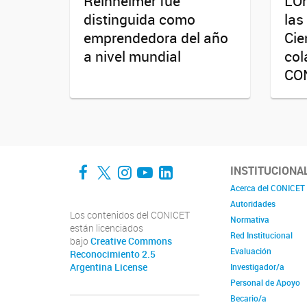
Reinheimer fue
L’O
distinguida como
las
emprendedora del año
Cie
a nivel mundial
col
CO
Facebook
Twitter
Instagram
YouTube
LinkedIn
INSTITUCIONA
Acerca del CONICET
Autoridades
Los contenidos del CONICET
Normativa
están licenciados
Red Institucional
bajo
Creative Commons
Evaluación
Reconocimiento 2.5
Argentina License
Investigador/a
Personal de Apoyo
Becario/a