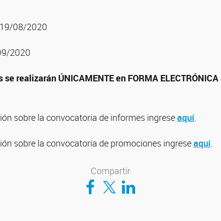
: 19/08/2020
/09/2020
es se realizarán ÚNICAMENTE en FORMA ELECTRÓNICA a
ón sobre la convocatoria de informes ingrese
aquí
.
ón sobre la convocatoria de promociones ingrese
aquí
.
Compartir
Compartir en Facebook
Compartir en Twitter
Compartir en LinkedIn