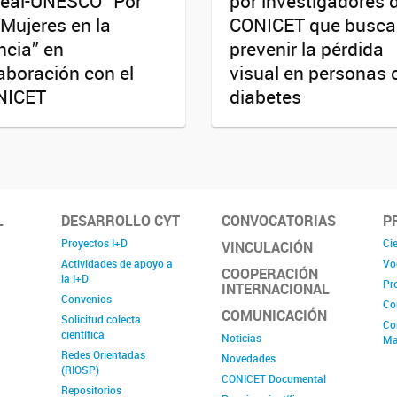
réal-UNESCO “Por
por investigadores 
 Mujeres en la
CONICET que busca
ncia” en
prevenir la pérdida
aboración con el
visual en personas 
NICET
diabetes
L
DESARROLLO CYT
CONVOCATORIAS
P
Proyectos I+D
Cie
VINCULACIÓN
Actividades de apoyo a
Vo
COOPERACIÓN
la I+D
Pr
INTERNACIONAL
Convenios
Co
COMUNICACIÓN
Solicitud colecta
Co
científica
Noticias
Ma
Redes Orientadas
Novedades
(RIOSP)
CONICET Documental
Repositorios