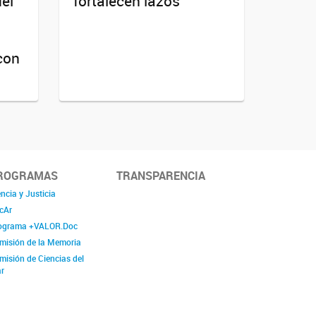
del
fortalecen lazos
con
ROGRAMAS
TRANSPARENCIA
ncia y Justicia
cAr
ograma +VALOR.Doc
misión de la Memoria
misión de Ciencias del
r