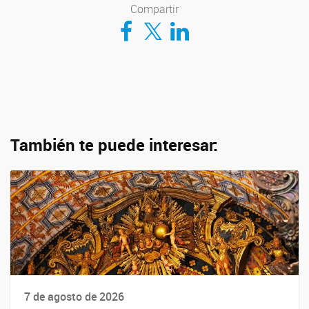
Compartir
Compartir en Facebook
Compartir en Twitter
Compartir en LinkedIn
También te puede interesar:
7 de agosto de 2026