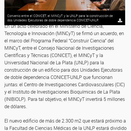
Convenio entre el CONICET, el MINCyT y la UNLP para la construcción de
dos Unidades Ejecutoras de doble dependencia CONICET-UNLP.
En un acto celebrado en el Ministerio de Ciencia,
Tecnología e Innovación (MINCyT) se firmó un acuerdo, en
el marco del Programa Federal “Construir Ciencia” del
MINCyT, entre el Consejo Nacional de Investigaciones
Científicas y Técnicas (CONICET), el MINCyT y la
Universidad Nacional de La Plata (UNLP) para la
construcción de un edificio para dos Unidades Ejecutoras
de doble dependencia CONICET-UNLP que funcionan
juntas: el Centro de Investigaciones Cardiovasculares (CIC)
y el Instituto de Investigaciones Bioquímicas de La Plata
(INIBIOLP). Para tal objetivo, el MINCyT invertirá 5 millones
de dólares.
El nuevo edificio de más de 2.300 m2 que estará próximo a
la Facultad de Ciencias Médicas de la UNLP estará dividido