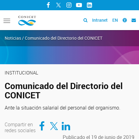
Facebook
Twitter
Instagram
YouTube
LinkedIn
Intranet
EN
Toggle
navigation
Noticias / Comunicado del Directorio del CONICET
INSTITUCIONAL
Comunicado del Directorio del
CONICET
Ante la situación salarial del personal del organismo.
Compartir en Facebook
Compartir en Twitter
Compartir en LinkedIn
Compartir en
redes sociales
Publicado el 19 de junio de 2019