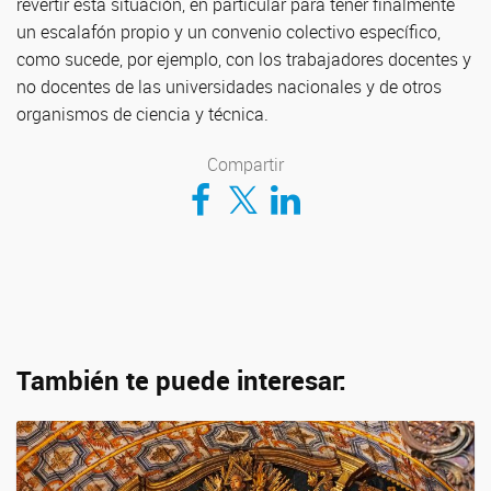
revertir esta situación, en particular para tener finalmente
un escalafón propio y un convenio colectivo específico,
como sucede, por ejemplo, con los trabajadores docentes y
no docentes de las universidades nacionales y de otros
organismos de ciencia y técnica.
Compartir
Compartir en Facebook
Compartir en Twitter
Compartir en LinkedIn
También te puede interesar: