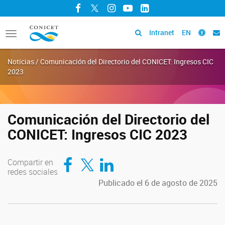
Facebook
Twitter
Instagram
YouTube
LinkedIn
Intranet
EN
Toggle
navigation
Noticias / Comunicación del Directorio del CONICET: Ingresos CIC
2023
Comunicación del Directorio del
CONICET: Ingresos CIC 2023
Compartir en Facebook
Compartir en Twitter
Compartir en LinkedIn
Compartir en
redes sociales
Publicado el 6 de agosto de 2025