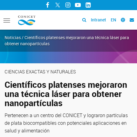
Facebook
Twitter
Instagram
YouTube
LinkedIn
Intranet
EN
Toggle
navigation
Noticias / Científicos platenses mejoraron una técnica láser para
obtener nanopartículas
CIENCIAS EXACTAS Y NATURALES
Científicos platenses mejoraron
una técnica láser para obtener
nanopartículas
Pertenecen a un centro del CONICET y lograron partículas
de plata biocompatibles con potenciales aplicaciones en
salud y alimentación