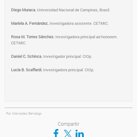
Diego Muraca.
Universidad Nacional de Campinas, Brasil.
Mariela A. Fernández.
Investigadora asistente. CETMIC.
Rosa M. Torres Sánchez.
Investigadora principal ad honorem.
CETMIC.
Daniel C. Schinca.
Investigador principal. CIOp.
Lucía B. Scaffardi.
Investigadora principal. CIOp.
Por Mercedes Benialgo
Compartir
Compartir en Facebook
Compartir en Twitter
Compartir en LinkedIn