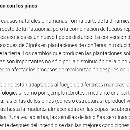
ión con los pinos
r causas naturales o humanas, forma parte de la dinámica
roeste de la Patagonia, pero la combinación de fuegos re
os exóticos es un nuevo tipo de disturbio. La conversión 
 bosques de Ciprés en plantaciones de coníferas introduc
de la tierra. Los cambios que producen las plantaciones so
s son importantes no sólo por la disminución de la biodiv
den afectar los procesos de recolonización después de u
 pino están adaptadas al fuego de diferentes maneras: a
rfológicas -como por ejemplo rebrotes-, mediante una co
nia: las piñas de los pinos (conos o estructuras reproductiv
s hasta la madurez almacenadas en las copas, se abren c
as. “Una vez abiertas, las semillas de las piñas serótinas 
te después del incendio se dan las mejores condiciones 