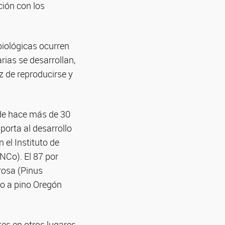
ción con los
biológicas ocurren
rias se desarrollan,
z de reproducirse y
sde hace más de 30
porta al desarrollo
 el Instituto de
Co). El 87 por
rosa (Pinus
nto a pino Oregón
es en otros lugares