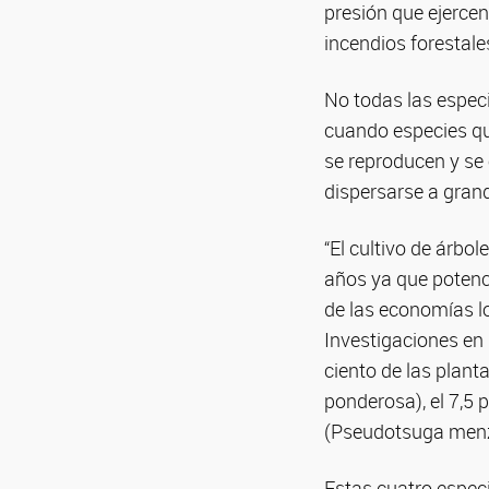
presión que ejercen
incendios forestale
No todas las espec
cuando especies que
se reproducen y se
dispersarse a grand
“El cultivo de árb
años ya que potenci
de las economías lo
Investigaciones e
ciento de las plan
ponderosa), el 7,5 
(Pseudotsuga menzie
Estas cuatro espec