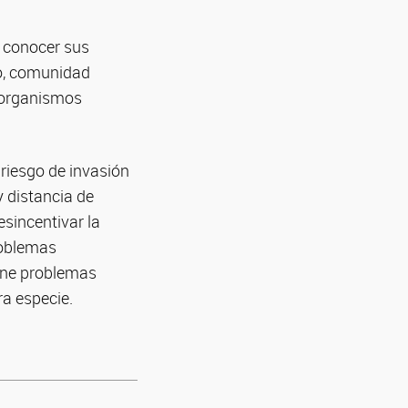
y conocer sus
to, comunidad
s organismos
 riesgo de invasión
y distancia de
sincentivar la
roblemas
iene problemas
ra especie.