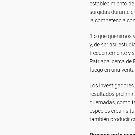
establecimiento de n
surgidas durante el
la competencia con
“Lo que queremos ve
y, de ser así, estu
frecuentemente y si
Patriada, cerca de 
fuego en una venta
Los investigadores 
resultados prelimin
quemadas, como tam
especies crean sit
también producir c
Prevenir es la cue