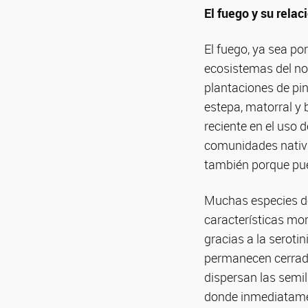
El fuego y su relac
El fuego, ya sea po
ecosistemas del no
plantaciones de pin
estepa, matorral y
reciente en el uso 
comunidades nativa
también porque pue
Muchas especies de
características mo
gracias a la seroti
permanecen cerrada
dispersan las semill
donde inmediatamen