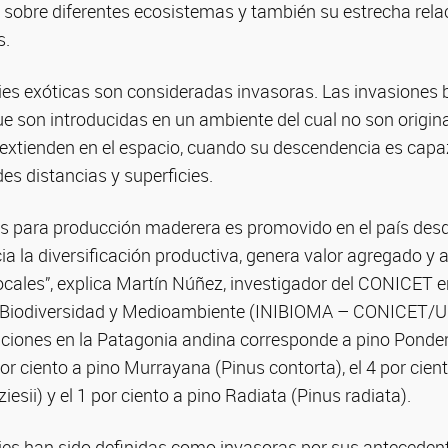
 sobre diferentes ecosistemas y también su estrecha rela
s.
ies exóticas son consideradas invasoras. Las invasiones 
 son introducidas en un ambiente del cual no son origina
 extienden en el espacio, cuando su descendencia es capa
es distancias y superficies.
oles para producción maderera es promovido en el país de
a la diversificación productiva, genera valor agregado y a
cales”, explica Martín Núñez, investigador del CONICET en
n Biodiversidad y Medioambiente (INIBIOMA – CONICET/UN
taciones en la Patagonia andina corresponde a pino Ponde
por ciento a pino Murrayana (Pinus contorta), el 4 por cie
sii) y el 1 por ciento a pino Radiata (Pinus radiata).
ies han sido definidas como invasoras por sus antecedent