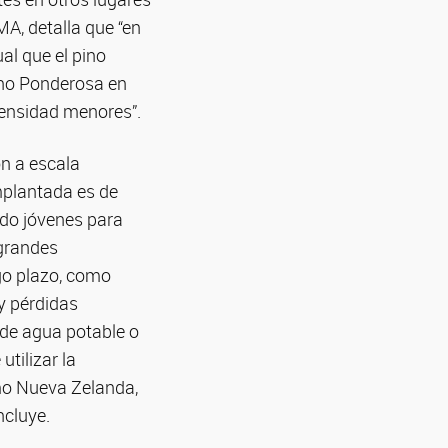
A, detalla que “en
al que el pino
pino Ponderosa en
densidad menores”.
ón a escala
implantada es de
ado jóvenes para
 grandes
go plazo, como
 y pérdidas
 de agua potable o
tilizar la
mo Nueva Zelanda,
ncluye.