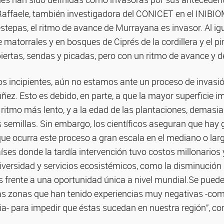
Raffaele, también investigadora del CONICET en el INIBIOM
estepas, el ritmo de avance de Murrayana es invasor. Al igu
matorrales y en bosques de Ciprés de la cordillera y el 
iertas, sendas y picadas, pero con un ritmo de avance y 
cos incipientes, aún no estamos ante un proceso de invasi
úñez. Esto es debido, en parte, a que la mayor superficie 
ritmo más lento, y a la edad de las plantaciones, demasi
s semillas. Sin embargo, los científicos aseguran que hay
que ocurra este proceso a gran escala en el mediano o lar
íses donde la tardía intervención tuvo costos millonarios
iversidad y servicios ecosistémicos, como la disminución
 frente a una oportunidad única a nivel mundial.Se puede u
as zonas que han tenido experiencias muy negativas -co
ia- para impedir que éstas sucedan en nuestra región”, co