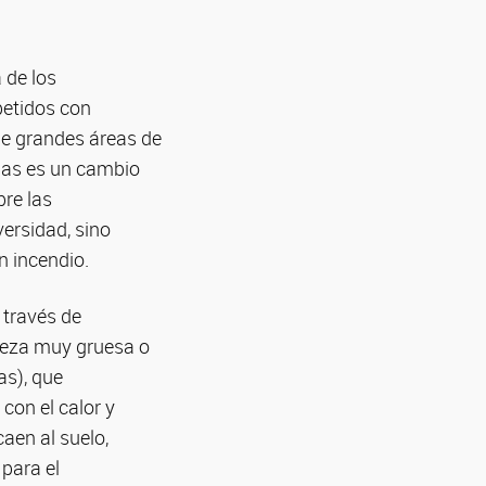
 de los
petidos con
de grandes áreas de
idas es un cambio
bre las
ersidad, sino
n incendio.
 través de
rteza muy gruesa o
as), que
on el calor y
caen al suelo,
para el