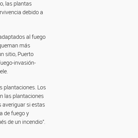
o, las plantas
rvivencia debido a
 adaptados al fuego
se queman más
n sitio, Puerto
-fuego-invasión-
ele.
as plantaciones. Los
en las plantaciones
 averiguar si estas
a de fuego y
és de un incendio”.