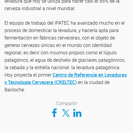
levadura que hoy se utiliza para hacer casi el 95% de la
cerveza industrial a nivel mundial.
El equipo de trabajo del IPATEC ha avanzado mucho en el
proceso de domesticar la levadura, y hacerla apta para
fermentación en fábricas cerveceras, con el objeto de
generar cervezas únicas en el mundo con identidad
regional, es decir con insumos propios como el lúpulo
patagónico, el agua de deshielo de glaciares patagónicos,
la cebada y la estrella nacional: la levadura patagónica.
Hoy proyecta el primer
Centro de Referencia en Levaduras
y Tecnología Cervecera (CRELTEC)
en la ciudad de
Bariloche.
Compartir
Compartir en Facebook
Compartir en Twitter
Compartir en LinkedIn