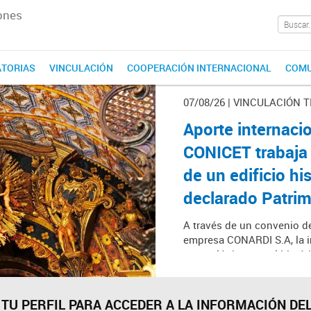
ones
TORIAS
VINCULACIÓN
COOPERACIÓN INTERNACIONAL
COMU
07/08/26 | VINCULACIÓN
Aporte internacio
CONICET trabaja 
de un edificio hi
declarado Patri
A través de un convenio de
empresa CONARDI S.A, la i
arqueológicos en el histó
(Paraguay) y capacita a la
salvaguarda de sus bienes 
 TU PERFIL PARA ACCEDER A LA INFORMACIÓN DEL