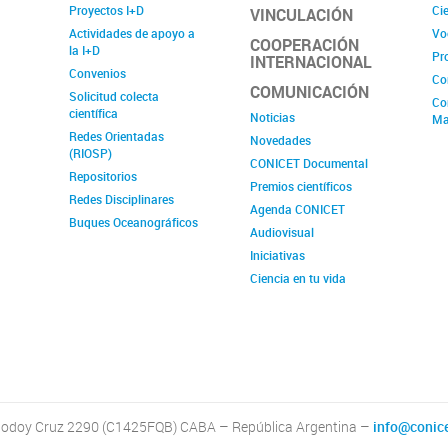
Proyectos I+D
Cie
VINCULACIÓN
Actividades de apoyo a
Vo
COOPERACIÓN
la I+D
Pr
INTERNACIONAL
Convenios
Co
COMUNICACIÓN
Solicitud colecta
Co
científica
Noticias
Ma
Redes Orientadas
Novedades
(RIOSP)
CONICET Documental
Repositorios
Premios científicos
Redes Disciplinares
Agenda CONICET
Buques Oceanográficos
Audiovisual
Iniciativas
Ciencia en tu vida
odoy Cruz 2290 (C1425FQB) CABA – República Argentina –
info@conice