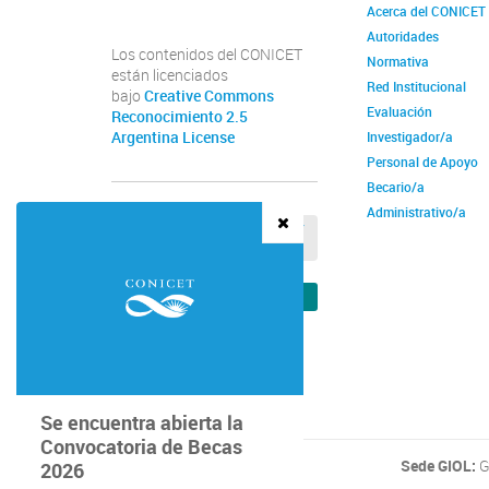
Acerca del CONICET
Autoridades
Los contenidos del CONICET
Normativa
están licenciados
Red Institucional
bajo
Creative Commons
Evaluación
Reconocimiento 2.5
Argentina License
Investigador/a
Personal de Apoyo
Becario/a
Administrativo/a
Comunicación
VER REGISTRO DE OBSEQUIOS Y
VIAJES DE FUNCIONARIOS
Institucional
VER VERIFICADOR DE RECIBOS
Se encuentra abierta la
Convocatoria de Becas
Sede GIOL:
G
2026