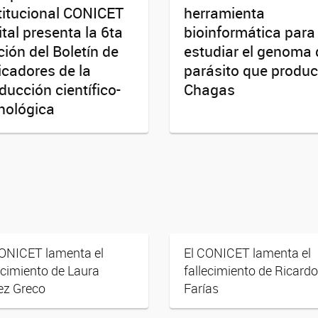
titucional CONICET
herramienta
ital presenta la 6ta
bioinformática para
ción del Boletín de
estudiar el genoma 
icadores de la
parásito que produ
ducción científico-
Chagas
nológica
CONICET lamenta el
El CONICET lamenta el
ecimiento de Laura
fallecimiento de Ricardo
ez Greco
Farías