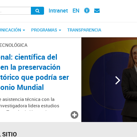
Intranet
EN
NICACIÓN
PROGRAMAS
TRANSPARENCIA
 TECNOLÓGICA
nal: científica del
en la preservación
stórico que podría ser
monio Mundial
 asistencia técnica con la
nvestigadora lidera estudios
rico Templo de Yaguarón
 comunidad local en la
culturales.
 SITIO