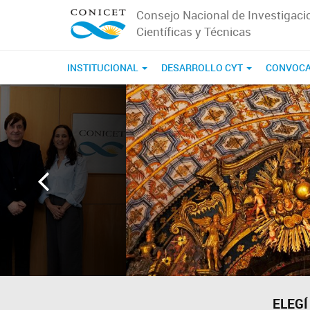
Consejo Nacional de Investigaci
Científicas y Técnicas
INSTITUCIONAL
DESARROLLO CYT
CONVOCA
Página
de
inicio
de
CONICET
ELEGÍ