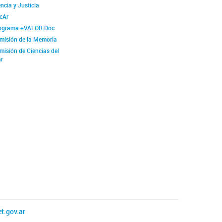
ncia y Justicia
cAr
ograma +VALOR.Doc
misión de la Memoria
misión de Ciencias del
r
t.gov.ar