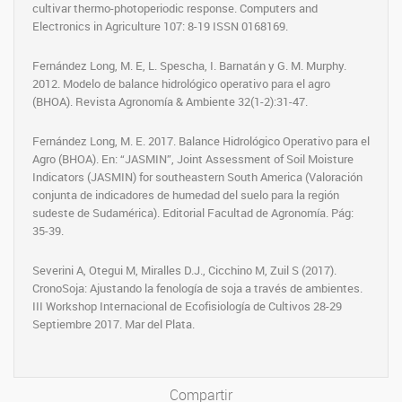
cultivar thermo-photoperiodic response.
Computers and
Electronics in Agriculture 107: 8-19 ISSN 0168169.
Fernández Long, M. E, L. Spescha, I. Barnatán y G. M. Murphy.
2012. Modelo de balance hidrológico operativo para el agro
(BHOA). Revista Agronomía & Ambiente 32(1-2):31-47.
Fernández Long, M. E. 2017. Balance Hidrológico Operativo para el
Agro (BHOA). En: “JASMIN”, Joint Assessment of Soil Moisture
Indicators (JASMIN) for southeastern South America (Valoración
conjunta de indicadores de humedad del suelo para la región
sudeste de Sudamérica). Editorial Facultad de Agronomía. Pág:
35-39.
Severini A, Otegui M,
Miralles D.
J., Cicchino M, Zuil S (2017).
CronoSoja: Ajustando la fenología de soja a través de ambientes.
III Workshop Internacional de Ecofisiología de Cultivos 28-29
Septiembre 2017. Mar del Plata.
Compartir