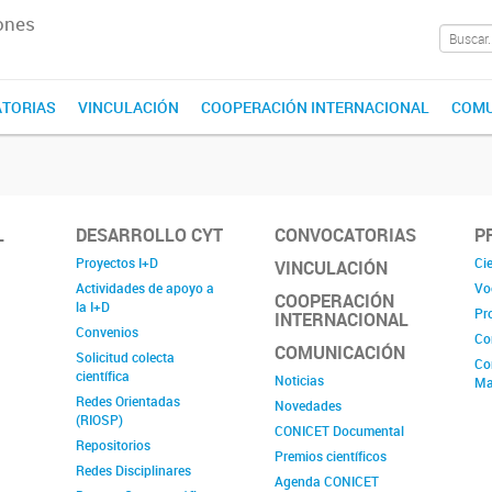
ones
TORIAS
VINCULACIÓN
COOPERACIÓN INTERNACIONAL
COMU
L
DESARROLLO CYT
CONVOCATORIAS
P
Proyectos I+D
Cie
VINCULACIÓN
Actividades de apoyo a
Vo
COOPERACIÓN
la I+D
Pr
INTERNACIONAL
Convenios
Co
COMUNICACIÓN
Solicitud colecta
Co
científica
Noticias
Ma
Redes Orientadas
Novedades
(RIOSP)
CONICET Documental
Repositorios
Premios científicos
Redes Disciplinares
Agenda CONICET