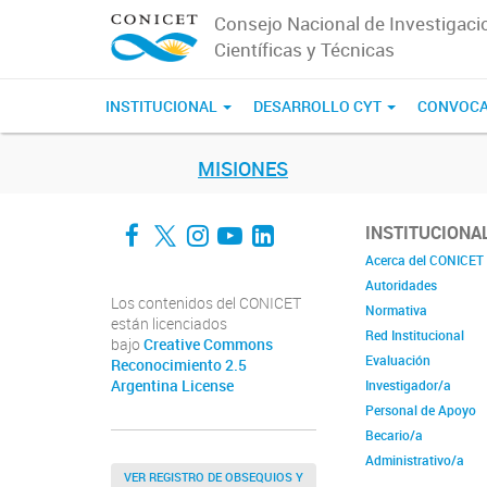
Consejo Nacional de Investigaci
Científicas y Técnicas
INSTITUCIONAL
DESARROLLO CYT
CONVOCA
MISIONES
Facebook
Twitter
Instagram
YouTube
LinkedIn
INSTITUCIONA
Acerca del CONICET
Autoridades
Los contenidos del CONICET
Normativa
están licenciados
Red Institucional
bajo
Creative Commons
Evaluación
Reconocimiento 2.5
Argentina License
Investigador/a
Personal de Apoyo
Becario/a
Administrativo/a
VER REGISTRO DE OBSEQUIOS Y