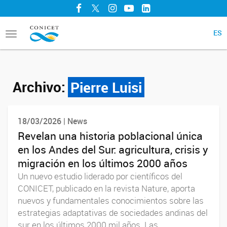
Facebook
Twitter
Instagram
YouTube
LinkedIn
ES
Toggle
navigation
Archivo:
Pierre Luisi
18/03/2026 | News
Revelan una historia poblacional única
en los Andes del Sur: agricultura, crisis y
migración en los últimos 2000 años
Un nuevo estudio liderado por científicos del
CONICET, publicado en la revista Nature, aporta
nuevos y fundamentales conocimientos sobre las
estrategias adaptativas de sociedades andinas del
sur en los últimos 2000 mil años. Las