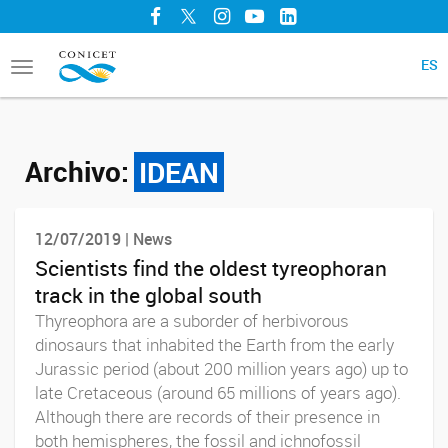
Facebook
Twitter
Instagram
YouTube
LinkedIn
ES
Toggle
navigation
Archivo:
IDEAN
12/07/2019 | News
Scientists find the oldest tyreophoran
track in the global south
Thyreophora are a suborder of herbivorous
dinosaurs that inhabited the Earth from the early
Jurassic period (about 200 million years ago) up to
late Cretaceous (around 65 millions of years ago).
Although there are records of their presence in
both hemispheres, the fossil and ichnofossil